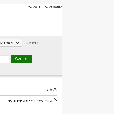
ZALOGUJ
ZAŁÓŻ KONTO
ANSOWANE
+ POMOC
A
A
A
NASTĘPNY ARTYKUŁ Z WYDANIA