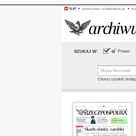
SZKOLENIA I KONFERENCJE
PO
Prawo
SZUKAJ W:
Chcesz uzyskać dostę