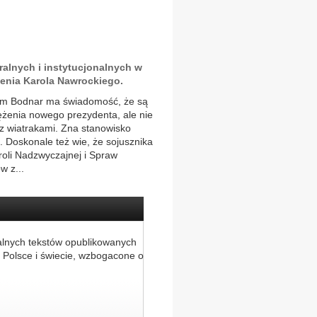
alnych i instytucjonalnych w
żenia Karola Nawrockiego.
Adam Bodnar ma świadomość, że są
ężenia nowego prezydenta, ale nie
u z wiatrakami. Zna stanowisko
. Doskonale też wie, że sojusznika
roli Nadzwyczajnej i Spraw
w z...
alnych tekstów opublikowanych
 Polsce i świecie, wzbogacone o