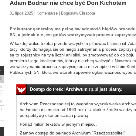
Adam Bodnar nie chce być Don Kichotem
01 lipca 2025 | Komentarze | Bogusław Chrabota
Prokurator generalny ma pełną świadomość błędów procedur
SN, a jednak nie jest gotów wstrzymywać procesu zaprzysię
W każdej walce trzeba przede wszystkim pilnować bilansu sił. 
tacy, którzy domagają się od niego zatrzymania procesu zaprzysi
są to sojusznicy na tyle liczni ani silni, by zmotywować go do boj
premiera i jego koalicjantów, którzy nie chcą walczyć z Nawrockim
we wstrzymaniu procesu zaprzysiężenia nie znajdzie w Izbie Kont
Publicznych SN, która we wtorek zapewne ogłosi ważność wyboró
D
6
Dostęp do treści Archiwum.rp.pl jest płatny.
13
20
Archiwum Rzeczpospolitej to wygodna wyszukiwarka archiw
27
na łamach dziennika od 1993 roku. Unikalne źródło wiedzy o
perspektywę ekonomiczną i prawną.
Ponad milion tekstów w jednym miejscu.
Zamów dostęp do pełnego Archiwum "Rzeczpospolitej"