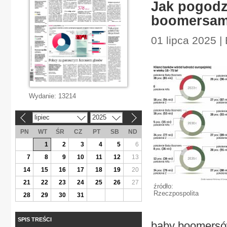
Jak pogodzi
boomersam
01 lipca 2025 |
Wydanie:
13214
lipiec
2025
«
»
PN
WT
ŚR
CZ
PT
SB
ND
1
2
3
4
5
6
7
8
9
10
11
12
13
14
15
16
17
18
19
20
21
22
23
24
25
26
27
źródło:
Rzeczpospolita
28
29
30
31
SPIS TREŚCI
baby boomersów