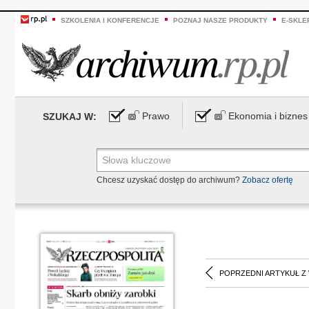
SZKOLENIA I KONFERENCJE
POZNAJ NASZE PRODUKTY
E-SKLE
Prawo
Ekonomia i biznes
SZUKAJ W:
Chcesz uzyskać dostęp do archiwum?
Zobacz ofertę
POPRZEDNI ARTYKUŁ Z