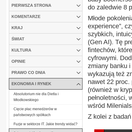
PIERWSZA STRONA
do zaledwie 8 p
KOMENTARZE
Młode pokoleni
experience”, c
KRAJ
szybkich, intui
ŚWIAT
(Gen AI). Tę pr
fintechów, któr
KULTURA
cyfrowymi. Doda
OPINIE
zmiany banku i 
PRAWO CO DNIA
wykazują też z
nawet 22 proc.
EKONOMIA I RYNEK
(również w kryp
Absolutorium nie dla Dietla i
pełnoletności, 
Młodkowskiego
wśród Milenial
Cięcie płac menedżerów w
państwowych spółkach
Z kolei z bada
Fuzje w sektorze IT. Jakie trendy widać?