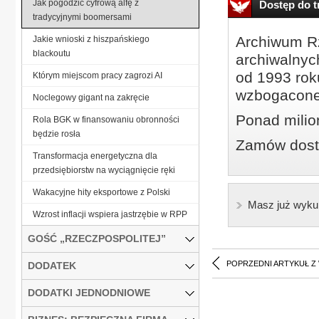
Jak pogodzić cyfrową alfę z
Dostęp do tr
tradycyjnymi boomersami
Archiwum Rz
Jakie wnioski z hiszpańskiego
blackoutu
archiwalnyc
od 1993 roku
Którym miejscom pracy zagrozi AI
wzbogacone
Noclegowy gigant na zakręcie
Ponad milio
Rola BGK w finansowaniu obronności
będzie rosła
Zamów dostę
Transformacja energetyczna dla
przedsiębiorstw na wyciągnięcie ręki
Wakacyjne hity eksportowe z Polski
Masz już wyku
Wzrost inflacji wspiera jastrzębie w RPP
GOŚĆ „RZECZPOSPOLITEJ”
POPRZEDNI ARTYKUŁ Z
DODATEK
DODATKI JEDNODNIOWE