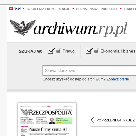
SZKOLENIA I KONFERENCJE
POZNAJ NASZE PRODUKTY
E-SKLE
Prawo
Ekonomia i biznes
SZUKAJ W:
Chcesz uzyskać dostęp do archiwum?
Zobacz ofertę
POPRZEDNI ARTYKUŁ Z