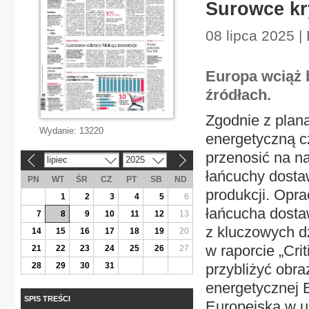
Surowce kr
08 lipca 2025 |
Europa wciąż 
źródłach.
Zgodnie z plana
Wydanie:
13220
energetyczną c
przenosić na n
lipiec
2025
«
»
łańcuchy dosta
PN
WT
ŚR
CZ
PT
SB
ND
produkcji. Opr
1
2
3
4
5
6
łańcucha dosta
7
8
9
10
11
12
13
z kluczowych dz
14
15
16
17
18
19
20
w raporcie „Cri
21
22
23
24
25
26
27
28
29
30
31
przybliżyć obr
energetycznej 
SPIS TREŚCI
Europejską w u