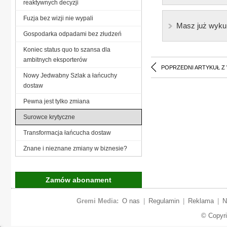
reaktywnych decyzji
Fuzja bez wizji nie wypali
Masz już wyku
Gospodarka odpadami bez złudzeń
Koniec status quo to szansa dla
ambitnych eksporterów
POPRZEDNI ARTYKUŁ Z
Nowy Jedwabny Szlak a łańcuchy
dostaw
Pewna jest tylko zmiana
Surowce krytyczne
Transformacja łańcucha dostaw
Znane i nieznane zmiany w biznesie?
Zamów abonament
Gremi Media:
O nas
|
Regulamin
|
Reklama
|
N
© Copyr