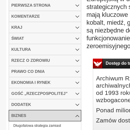
PIERWSZA STRONA
strategicznych
mają kluczowe z
KOMENTARZE
kobalt, miedź, g
KRAJ
są niezbędne d
funkcjonowanie 
ŚWIAT
zeroemisyjnego.
KULTURA
RZECZ O ZDROWIU
Dostęp do tr
PRAWO CO DNIA
Archiwum Rz
EKONOMIA I RYNEK
archiwalnyc
od 1993 roku
GOŚĆ „RZECZPOSPOLITEJ”
wzbogacone
DODATEK
Ponad milio
BIZNES
Zamów dostę
Długofalowa strategia zamiast