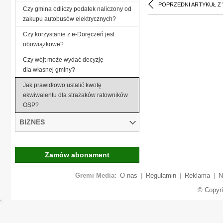
POPRZEDNI ARTYKUŁ Z
Czy gmina odliczy podatek naliczony od
zakupu autobusów elektrycznych?
Czy korzystanie z e-Doręczeń jest
obowiązkowe?
Czy wójt może wydać decyzję
dla własnej gminy?
Jak prawidłowo ustalić kwotę
ekwiwalentu dla strażaków ratowników
OSP?
BIZNES
Zamów abonament
Gremi Media:
O nas
|
Regulamin
|
Reklama
|
N
© Copyr