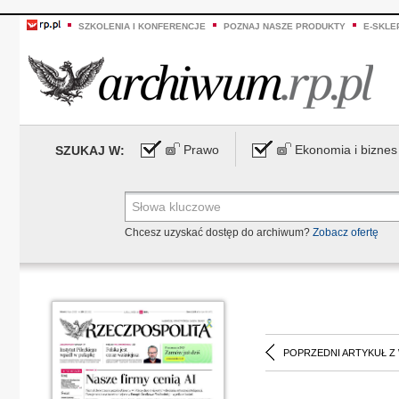
SZKOLENIA I KONFERENCJE
POZNAJ NASZE PRODUKTY
E-SKLE
Prawo
Ekonomia i biznes
SZUKAJ W:
Chcesz uzyskać dostęp do archiwum?
Zobacz ofertę
POPRZEDNI ARTYKUŁ Z