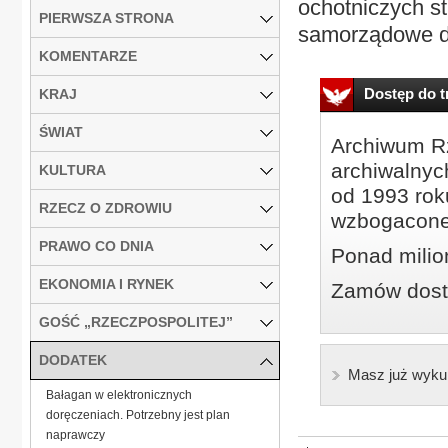
ochotniczych st
PIERWSZA STRONA
samorządowe do
KOMENTARZE
Dostęp do tr
KRAJ
ŚWIAT
Archiwum Rz
archiwalnyc
KULTURA
od 1993 roku
RZECZ O ZDROWIU
wzbogacone
PRAWO CO DNIA
Ponad milio
EKONOMIA I RYNEK
Zamów dostę
GOŚĆ „RZECZPOSPOLITEJ”
DODATEK
Masz już wyku
Bałagan w elektronicznych
doręczeniach. Potrzebny jest plan
naprawczy