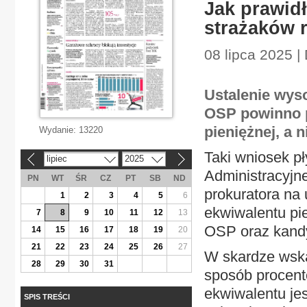
Jak prawid
strażaków 
08 lipca 2025 
Ustalenie wys
OSP powinno p
pieniężnej, a
Wydanie:
13220
Taki wniosek p
lipiec
2025
«
»
Administracyjne
PN
WT
ŚR
CZ
PT
SB
ND
prokuratora na
1
2
3
4
5
6
ekwiwalentu pi
7
8
9
10
11
12
13
OSP oraz kand
14
15
16
17
18
19
20
21
22
23
24
25
26
27
W skardze wska
28
29
30
31
sposób procen
ekwiwalentu jes
SPIS TREŚCI