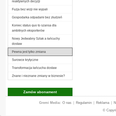
reaktywnych decyzji
Fuzja bez wizji nie wypali
Gospodarka odpadami bez złudzeń
Koniec status quo to szansa dla
ambitnych eksporterów
Nowy Jedwabny Szlak a łańcuchy
dostaw
Pewna jest tylko zmiana
Surowce krytyczne
Transformacja łańcucha dostaw
Znane i nieznane zmiany w biznesie?
Zamów abonament
Gremi Media:
O nas
|
Regulamin
|
Reklama
|
N
© Copyr