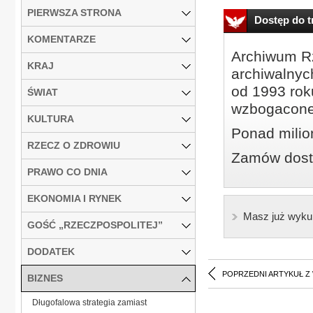
PIERWSZA STRONA
Dostęp do tr
KOMENTARZE
Archiwum Rz
KRAJ
archiwalnyc
od 1993 roku
ŚWIAT
wzbogacone
KULTURA
Ponad milio
RZECZ O ZDROWIU
Zamów dostę
PRAWO CO DNIA
EKONOMIA I RYNEK
Masz już wyku
GOŚĆ „RZECZPOSPOLITEJ”
DODATEK
POPRZEDNI ARTYKUŁ Z
BIZNES
Długofalowa strategia zamiast