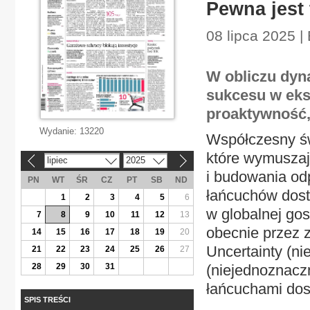
Pewna jest
08 lipca 2025 
W obliczu dyn
sukcesu w eks
proaktywność,
Wydanie:
13220
Współczesny św
które wymuszaj
lipiec
2025
«
»
i budowania odp
PN
WT
ŚR
CZ
PT
SB
ND
łańcuchów dost
1
2
3
4
5
6
w globalnej go
7
8
9
10
11
12
13
obecnie przez z
14
15
16
17
18
19
20
Uncertainty (n
21
22
23
24
25
26
27
28
29
30
31
(niejednoznaczn
łańcuchami do
SPIS TREŚCI