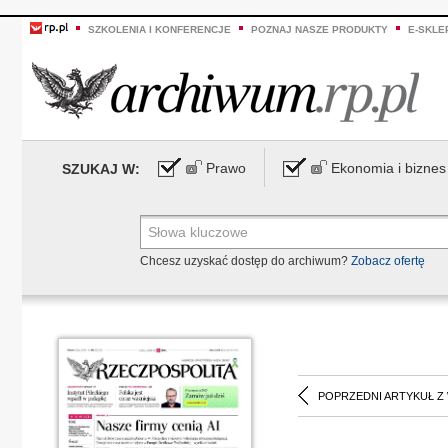
SZKOLENIA I KONFERENCJE
POZNAJ NASZE PRODUKTY
E-SKLE
Prawo
Ekonomia i biznes
SZUKAJ W:
Chcesz uzyskać dostęp do archiwum?
Zobacz ofertę
POPRZEDNI ARTYKUŁ Z