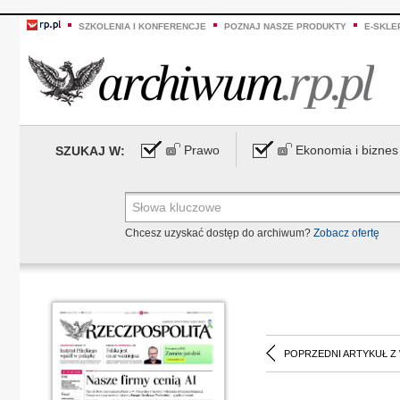
SZKOLENIA I KONFERENCJE
POZNAJ NASZE PRODUKTY
E-SKLE
Prawo
Ekonomia i biznes
SZUKAJ W:
Chcesz uzyskać dostęp do archiwum?
Zobacz ofertę
POPRZEDNI ARTYKUŁ Z