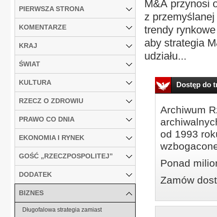
M&A przynosi o
PIERWSZA STRONA
z przemyślanej 
KOMENTARZE
trendy rynkowe
aby strategia M
KRAJ
udziału...
ŚWIAT
KULTURA
Dostęp do tr
RZECZ O ZDROWIU
Archiwum Rz
PRAWO CO DNIA
archiwalnyc
od 1993 roku
EKONOMIA I RYNEK
wzbogacone
GOŚĆ „RZECZPOSPOLITEJ”
Ponad milio
DODATEK
Zamów dostę
BIZNES
Długofalowa strategia zamiast