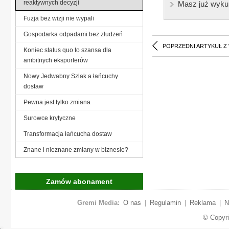
reaktywnych decyzji
Masz już wyku
Fuzja bez wizji nie wypali
Gospodarka odpadami bez złudzeń
POPRZEDNI ARTYKUŁ Z
Koniec status quo to szansa dla
ambitnych eksporterów
Nowy Jedwabny Szlak a łańcuchy
dostaw
Pewna jest tylko zmiana
Surowce krytyczne
Transformacja łańcucha dostaw
Znane i nieznane zmiany w biznesie?
Zamów abonament
Gremi Media:
O nas
|
Regulamin
|
Reklama
|
N
© Copyr