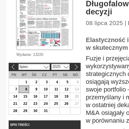
Długofalow
decyzji
08 lipca 2025 |
Elastyczność i
w skutecznym
Wydanie:
13220
Fuzje i przejęc
wykorzystywany
lipiec
2025
«
»
strategicznych 
PN
WT
ŚR
CZ
PT
SB
ND
osiągają wyższe
1
2
3
4
5
6
swoje portfolio
7
8
9
10
11
12
13
przemyślany i 
14
15
16
17
18
19
20
w ostatniej dek
21
22
23
24
25
26
27
28
29
30
31
M&A osiągały o
w porównaniu z 
SPIS TREŚCI