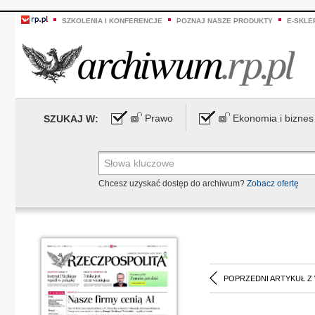
SZKOLENIA I KONFERENCJE
POZNAJ NASZE PRODUKTY
E-SKLE
Prawo
Ekonomia i biznes
SZUKAJ W:
Chcesz uzyskać dostęp do archiwum?
Zobacz ofertę
POPRZEDNI ARTYKUŁ Z