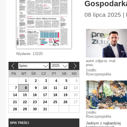
Gospodarka
08 lipca 2025 |
Wydanie:
13220
autor zdjęcia: mat.
pras.
lipiec
2025
«
»
źródło:
PN
WT
ŚR
CZ
PT
SB
ND
Rzeczpospolita
1
2
3
4
5
6
7
8
9
10
11
12
13
14
15
16
17
18
19
20
21
22
23
24
25
26
27
28
29
30
31
źródło:
Rzeczpospolita
SPIS TREŚCI
Jednym z najbardziej