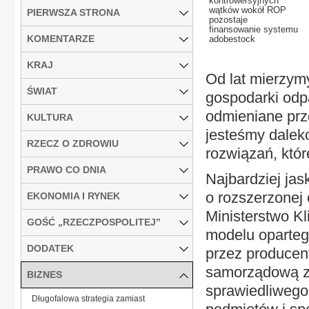
kontrowersyjnych
wątków wokół ROP
PIERWSZA STRONA
pozostaje
finansowanie systemu
KOMENTARZE
adobestock
KRAJ
Od lat mierzym
ŚWIAT
gospodarki odpa
odmieniane prz
KULTURA
jesteśmy dalek
RZECZ O ZDROWIU
rozwiązań, któr
PRAWO CO DNIA
Najbardziej ja
o rozszerzonej
EKONOMIA I RYNEK
Ministerstwo Kl
GOŚĆ „RZECZPOSPOLITEJ”
modelu oparteg
DODATEK
przez producen
samorządową z
BIZNES
sprawiedliwego
Długofalowa strategia zamiast