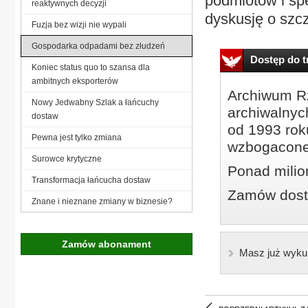
podmiotów i spe
reaktywnych decyzji
dyskusję o szcz
Fuzja bez wizji nie wypali
Gospodarka odpadami bez złudzeń
Dostęp do tr
Koniec status quo to szansa dla
ambitnych eksporterów
Archiwum Rz
Nowy Jedwabny Szlak a łańcuchy
archiwalnyc
dostaw
od 1993 roku
Pewna jest tylko zmiana
wzbogacone
Surowce krytyczne
Ponad milio
Transformacja łańcucha dostaw
Zamów dostę
Znane i nieznane zmiany w biznesie?
Zamów abonament
Masz już wyku