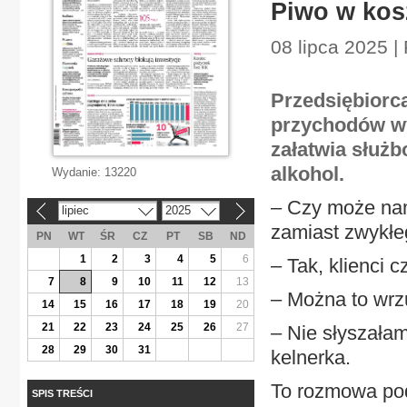
Piwo w kos
08 lipca 2025 |
Przedsiębiorc
przychodów wy
załatwia służb
alkohol.
Wydanie:
13220
– Czy może nam
lipiec
2025
«
»
zamiast zwykłe
PN
WT
ŚR
CZ
PT
SB
ND
1
2
3
4
5
6
– Tak, klienci 
7
8
9
10
11
12
13
– Można to wrz
14
15
16
17
18
19
20
21
22
23
24
25
26
27
– Nie słyszałam
28
29
30
31
kelnerka.
To rozmowa pod
SPIS TREŚCI