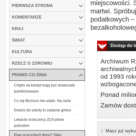
miejscowości. S
PIERWSZA STRONA
martwi. Spróbu
KOMENTARZE
podatkowych – 
bezalkoholoweg
KRAJ
ŚWIAT
Dostęp do tr
KULTURA
Archiwum Rz
RZECZ O ZDROWIU
archiwalnyc
PRAWO CO DNIA
od 1993 roku
wzbogacone
Chętni na kredyt mają być doskonale
poinformowani
Ponad milio
Co się Brzosce nie udało. Na razie
Zamów dostę
Dowóz do szkoły to zadanie gminy
Lekarze orzecznicy ZUS pilnie
potrzebni
Masz już wyku
Piwo w kosztach firmy? Tylko