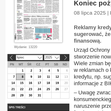
Koniec poż
08 lipca 2025 |
Reklamy kred
sugerować, że
finansową.
Wydanie:
13220
Urząd Ochrony 
stworzenie now
lipiec
2025
«
»
Wiele zmian bę
PN
WT
ŚR
CZ
PT
SB
ND
w reklamach o 
1
2
3
4
5
6
kredytu, np. su
7
8
9
10
11
12
13
informacje z BI
14
15
16
17
18
19
20
21
22
23
24
25
26
27
– Uwagę zwraca
28
29
30
31
konsumenckiego
naruszenie prz
SPIS TREŚCI