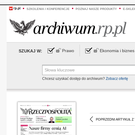
SZKOLENIA I KONFERENCJE
POZNAJ NASZE PRODUKTY
E-SKLE
Prawo
Ekonomia i biznes
SZUKAJ W:
Chcesz uzyskać dostęp do archiwum?
Zobacz ofertę
POPRZEDNI ARTYKUŁ Z