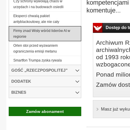
kompetencjami 
Czy schrony wywołają chaos w
urzędach i na budowach osiedli
komentuje...
Eksperci chwalą pakiet
antyblackoutowy, ale nie cały
Dostęp do tr
Firmy znad Wisły wśród liderów AI w
regionie
Archiwum Rz
Orlen stoi przed wyzwaniem
archiwalnyc
ograniczenia emisji metanu
od 1993 roku
Smartfon Trumpa zyska rywala
wzbogacone
GOŚĆ „RZECZPOSPOLITEJ”
Ponad milio
DODATEK
Zamów dostę
BIZNES
Masz już wyku
Zamów abonament