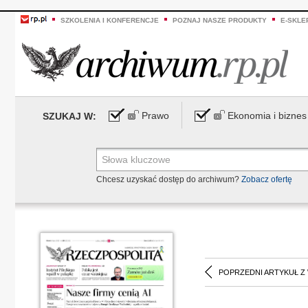
SZKOLENIA I KONFERENCJE
POZNAJ NASZE PRODUKTY
E-SKLE
Prawo
Ekonomia i biznes
SZUKAJ W:
Chcesz uzyskać dostęp do archiwum?
Zobacz ofertę
POPRZEDNI ARTYKUŁ Z