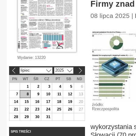
Firmy znad 
08 lipca 2025 |
Wydanie:
13220
lipiec
2025
«
»
PN
WT
ŚR
CZ
PT
SB
ND
1
2
3
4
5
6
7
8
9
10
11
12
13
14
15
16
17
18
19
20
źródło:
Rzeczpospolita
21
22
23
24
25
26
27
28
29
30
31
wykorzystania sz
SPIS TREŚCI
Słowacji (70 pr