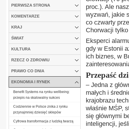
PIERWSZA STRONA
proc.). Ale nas
wyzwań, jakie s
KOMENTARZE
co czwarty prze
KRAJ
Chorwacji tylko
ŚWIAT
Eksperci alarmu
gdy w Estonii a
KULTURA
ich biznes, w B
RZECZ O ZDROWIU
zainteresowania
PRAWO CO DNIA
Przepaść dzi
EKONOMIA I RYNEK
– Jedna z główn
małych i średni
Benefit Systems na rynku wellbeing:
przepis na skalowalny sukces
krajobrazu tec
Codziennie w Polsce znika z rynku
właśnie MŚP, s
przynajmniej dziesięć sklepów
się głównymi b
Cyfrowa transformacja z ludzką twarzą
inteligencji, j