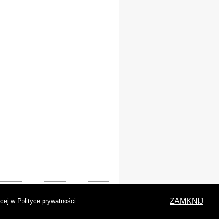
laracja dostępności
ZAMKNIJ
cej w Polityce prywatności
.