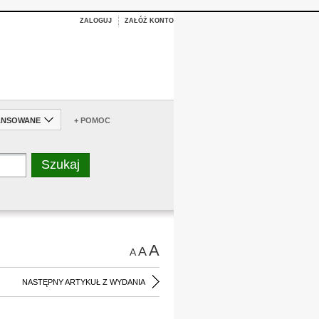
ZALOGUJ
ZAŁÓŻ KONTO
ANSOWANE
+ POMOC
A
A
A
NASTĘPNY ARTYKUŁ Z WYDANIA