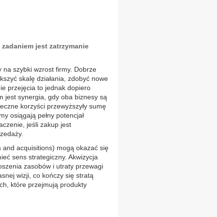
 zadaniem jest zatrzymanie
y na szybki wzrost firmy. Dobrze
kszyć skalę działania, zdobyć nowe
ie przejęcia to jednak dopiero
 jest synergia, gdy oba biznesy są
teczne korzyści przewyższyły sumę
rmy osiągają pełny potencjał
czenie, jeśli zakup jest
rzedaży.
s and acquisitions) mogą okazać się
ieć sens strategiczny. Akwizycja
roszenia zasobów i utraty przewagi
nej wizji, co kończy się stratą
ych, które przejmują produkty