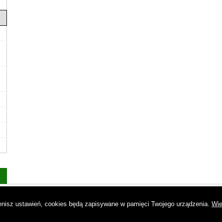
as
|
Regulamin
|
Reklama
|
Napisz do nas
|
Kontakt
|
Pliki cookies
|
Dek
mienisz ustawień, cookies będą zapisywane w pamięci Twojego urządzenia.
Wię
© Copyright by Gremi Media SA