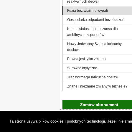
reaktywnych decyzji
Fuzja bez wizji nie wypali
Gospodarka odpadami bez złudzeń
Koniec status quo to szansa dla
ambitnych eksporterów
Nowy Jedwabny Szlak a łańcuchy
dostaw
Pewna jest tylko zmiana
Surowce krytyczne
Transformacja łańcucha dostaw
Znane i nieznane zmiany w biznesie?
Zamów abonament
Gremi Media:
O n
Ta strona używa plików cookies i podobnych technologii. Jeżeli nie z