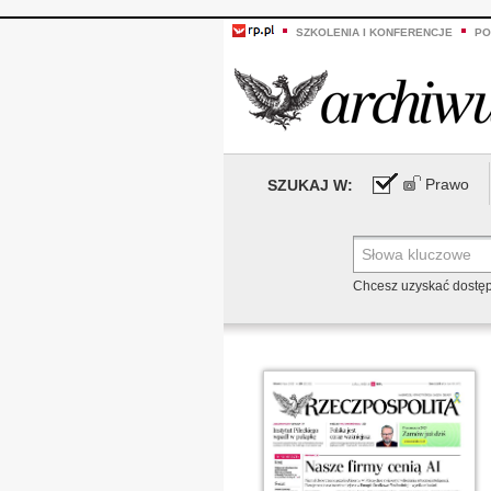
SZKOLENIA I KONFERENCJE
PO
Prawo
SZUKAJ W:
Chcesz uzyskać dostę