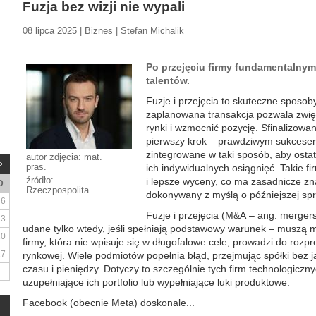
Fuzja bez wizji nie wypali
08 lipca 2025 | Biznes | Stefan Michalik
Po przejęciu firmy fundamentalnym
talentów.
Fuzje i przejęcia to skuteczne sposob
zaplanowana transakcja pozwala zwię
rynki i wzmocnić pozycję. Sfinalizowan
pierwszy krok – prawdziwym sukcesem
zintegrowane w taki sposób, aby osta
autor zdjęcia: mat.
pras.
ich indywidualnych osiągnięć. Takie fi
źródło:
i lepsze wyceny, co ma zasadnicze zna
D
Rzeczpospolita
dokonywany z myślą o późniejszej sp
6
Fuzje i przejęcia (M&A – ang. merger
13
udane tylko wtedy, jeśli spełniają podstawowy warunek – muszą m
20
firmy, która nie wpisuje się w długofalowe cele, prowadzi do rozp
27
rynkowej. Wiele podmiotów popełnia błąd, przejmując spółki bez jas
czasu i pieniędzy. Dotyczy to szczególnie tych firm technologiczn
uzupełniające ich portfolio lub wypełniające luki produktowe.
Facebook (obecnie Meta) doskonale...