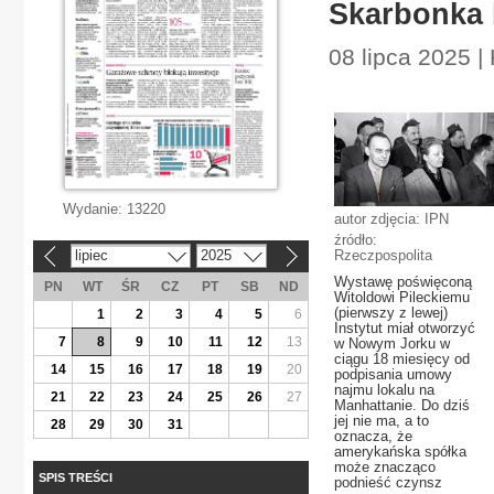
Skarbonka 
08 lipca 2025 |
Wydanie:
13220
autor zdjęcia: IPN
źródło:
lipiec
2025
Rzeczpospolita
«
»
Wystawę poświęconą
PN
WT
ŚR
CZ
PT
SB
ND
Witoldowi Pileckiemu
(pierwszy z lewej)
1
2
3
4
5
6
Instytut miał otworzyć
7
8
9
10
11
12
13
w Nowym Jorku w
ciągu 18 miesięcy od
14
15
16
17
18
19
20
podpisania umowy
najmu lokalu na
21
22
23
24
25
26
27
Manhattanie. Do dziś
jej nie ma, a to
28
29
30
31
oznacza, że
amerykańska spółka
może znacząco
SPIS TREŚCI
podnieść czynsz