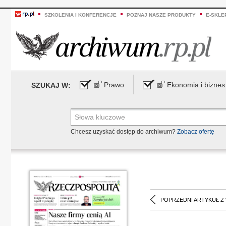
SZKOLENIA I KONFERENCJE
POZNAJ NASZE PRODUKTY
E-SKLE
Prawo
Ekonomia i biznes
SZUKAJ W:
Chcesz uzyskać dostęp do archiwum?
Zobacz ofertę
POPRZEDNI ARTYKUŁ Z