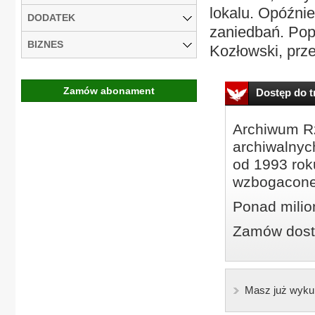
lokalu. Opóźni
DODATEK
zaniedbań. Popr
BIZNES
Kozłowski, prze
Zamów abonament
Dostęp do tr
Archiwum Rz
archiwalnyc
od 1993 roku
wzbogacone
Ponad milio
Zamów dostę
Masz już wyku