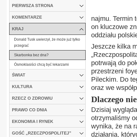
PIERWSZA STRONA
KOMENTARZE
najmu. Termin t
on kluczowe zn
KRAJ
oddziału polskie
Donald Tusk uwierzył, że może już tylko
Jeszcze kilka m
przegrać
„Rzeczpospolitą
Skarbonka bez dna?
potrwają do po
Ósmoklasiści chcą być lekarzami
przestrzeni foy
ŚWIAT
Pileckim. Do te
oraz we współp
KULTURA
Dlaczego ni
RZECZ O ZDROWIU
Dzisiaj wygląda
PRAWO CO DNIA
otrzymaliśmy o
EKONOMIA I RYNEK
wynika, że na r
GOŚĆ „RZECZPOSPOLITEJ”
działania, któr