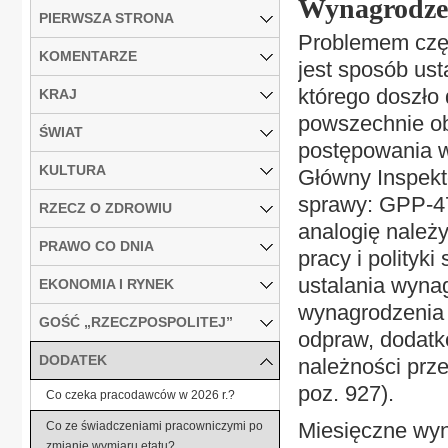
Wynagrodzeni
PIERWSZA STRONA
Problemem czę
KOMENTARZE
jest sposób ust
którego doszło 
KRAJ
powszechnie ob
ŚWIAT
postępowania w 
KULTURA
Główny Inspekto
sprawy: GPP-47
RZECZ O ZDROWIU
analogię należ
PRAWO CO DNIA
pracy i polityk
ustalania wyna
EKONOMIA I RYNEK
wynagrodzenia 
GOŚĆ „RZECZPOSPOLITEJ”
odpraw, dodat
DODATEK
należności prze
poz. 927).
Co czeka pracodawców w 2026 r.?
Miesięczne wyn
Co ze świadczeniami pracowniczymi po
zmianie wymiaru etatu?