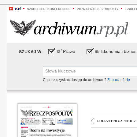
SZKOLENIA I KONFERENCJE
POZNAJ NASZE PRODUKTY
E-SKLE
Prawo
Ekonomia i biznes
SZUKAJ W:
Chcesz uzyskać dostęp do archiwum?
Zobacz ofertę
POPRZEDNI ARTYKUŁ Z