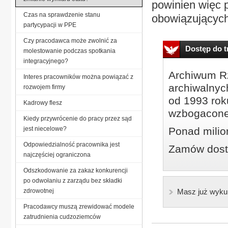
powinien więc p
Czas na sprawdzenie stanu
obowiązujących 
partycypacji w PPE
Czy pracodawca może zwolnić za
Dostęp do tr
molestowanie podczas spotkania
integracyjnego?
Archiwum Rz
Interes pracowników można powiązać z
archiwalnyc
rozwojem firmy
od 1993 roku
Kadrowy flesz
wzbogacone
Kiedy przywrócenie do pracy przez sąd
jest niecelowe?
Ponad milio
Odpowiedzialność pracownika jest
Zamów dostę
najczęściej ograniczona
Odszkodowanie za zakaz konkurencji
po odwołaniu z zarządu bez składki
zdrowotnej
Masz już wyku
Pracodawcy muszą zrewidować modele
zatrudnienia cudzoziemców