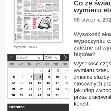
Co ze świa
wymiaru et
08 stycznia 20
Wysokość ekwi
wypoczynku cz
zależne od wy
Wydanie:
13371
błędów?
styczeń
2026
«
»
Wysokość częśc
PN
WT
ŚR
CZ
PT
SB
ND
wymiaru czasu 
1
2
3
4
zmianie służby
5
6
7
8
9
10
11
stosownych prz
12
13
14
15
16
17
18
jak urlop wypo
19
20
21
22
23
24
25
26
27
28
29
30
31
przez pracowni
korekt.
SPIS TREŚCI