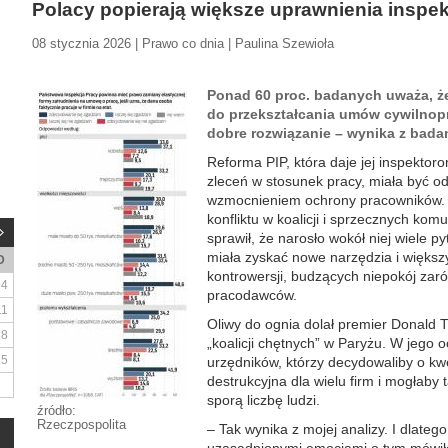
Polacy popierają większe uprawnienia inspe
08 stycznia 2026 | Prawo co dnia | Paulina Szewioła
Ponad 60 proc. badanych uważa, ż
do przekształcania umów cywilnop
dobre rozwiązanie – wynika z badan
Reforma PIP, która daje jej inspektor
zleceń w stosunek pracy, miała być o
wzmocnieniem ochrony pracowników. Z
konfliktu w koalicji i sprzecznych kom
sprawił, że narosło wokół niej wiele py
miała zyskać nowe narzędzia i większy
D
kontrowersji, budzących niepokój zar
4
pracodawców.
11
Oliwy do ognia dolał premier Donald 
18
„koalicji chętnych” w Paryżu. W jego 
25
urzędników, którzy decydowaliby o kwe
destrukcyjna dla wielu firm i mogłaby
sporą liczbę ludzi.
źródło:
Rzeczpospolita
– Tak wynika z mojej analizy. I dlateg