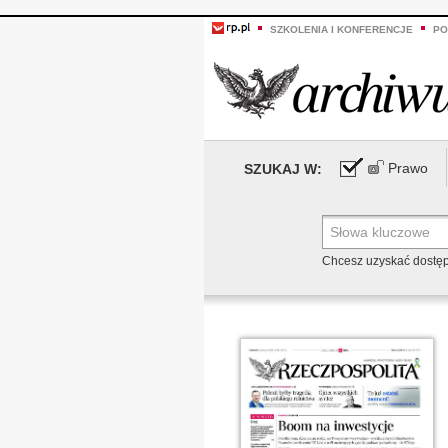
SZKOLENIA I KONFERENCJE
PO
Prawo
SZUKAJ W:
Chcesz uzyskać dostę