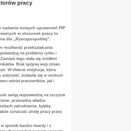
ktorów pracy
e nadanie nowych uprawnień PIP
rawnych w stosunek pracy to
ia dla „Rzeczpospolitej”.
om możliwość przekształcania
dpowiedzią na problemy rynku i
amiast tego stała się źródłem
unikatów. Brak spójnej wizji zmian
tań. W efekcie instytucja, która
 autorytet, znalazła się w centrum
ówno wśród pracowników, jak i
Tusk swoją wypowiedzią na szczycie
ocenie, przesadna władza
stiach zatrudnienia, byłaby
 także oznaczać utratę pracy przez
o w sposób bardzo twardy i z