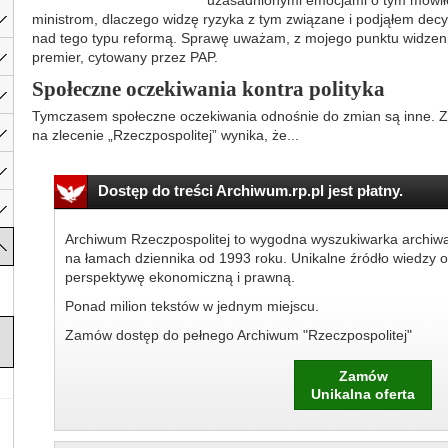
uzasadnionymi emocjami o tym mówił
ministrom, dlaczego widzę ryzyka z tym związane i podjąłem dec
nad tego typu reformą. Sprawę uważam, z mojego punktu widzeni
premier, cytowany przez PAP.
Społeczne oczekiwania kontra polityka
Tymczasem społeczne oczekiwania odnośnie do zmian są inne. 
na zlecenie „Rzeczpospolitej” wynika, że...
Dostęp do treści Archiwum.rp.pl jest płatny.
Archiwum Rzeczpospolitej to wygodna wyszukiwarka archiw
na łamach dziennika od 1993 roku. Unikalne źródło wiedzy o
perspektywę ekonomiczną i prawną.
Ponad milion tekstów w jednym miejscu.
Zamów dostęp do pełnego Archiwum "Rzeczpospolitej"
Zamów
Unikalna oferta