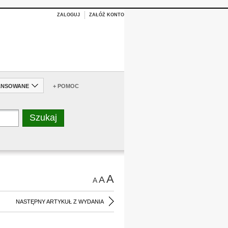
ZALOGUJ
ZAŁÓŻ KONTO
ANSOWANE
+ POMOC
A
A
A
NASTĘPNY ARTYKUŁ Z WYDANIA