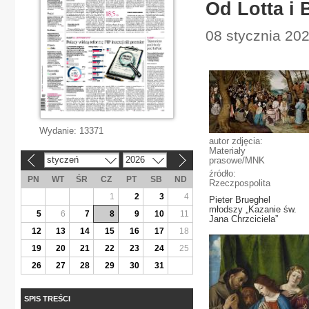
Od Lotta i
08 stycznia 202
Wydanie:
13371
autor zdjęcia:
Materiały
styczeń
2026
prasowe/MNK
«
»
źródło:
PN
WT
ŚR
CZ
PT
SB
ND
Rzeczpospolita
1
2
3
4
Pieter Brueghel
młodszy „Kazanie św.
5
6
7
8
9
10
11
Jana Chrzciciela”
12
13
14
15
16
17
18
19
20
21
22
23
24
25
26
27
28
29
30
31
SPIS TREŚCI