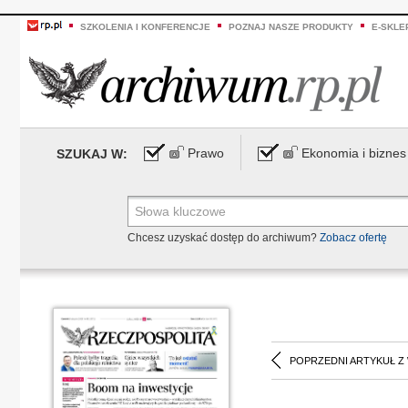
SZKOLENIA I KONFERENCJE
POZNAJ NASZE PRODUKTY
E-SKLE
Prawo
Ekonomia i biznes
SZUKAJ W:
Chcesz uzyskać dostęp do archiwum?
Zobacz ofertę
POPRZEDNI ARTYKUŁ Z