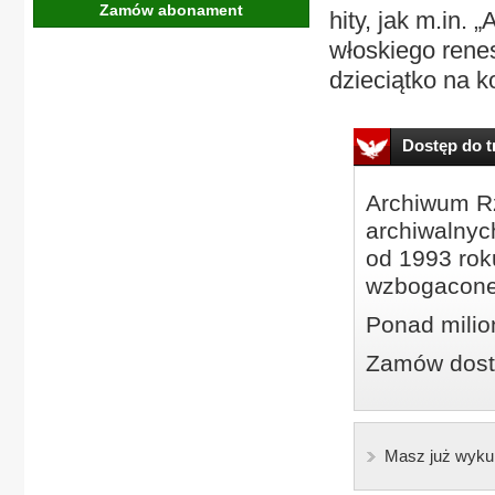
Zamów abonament
hity, jak m.in.
włoskiego rene
dzieciątko na k
Dostęp do tr
Archiwum Rz
archiwalnyc
od 1993 roku
wzbogacone
Ponad milio
Zamów dostę
Masz już wyku