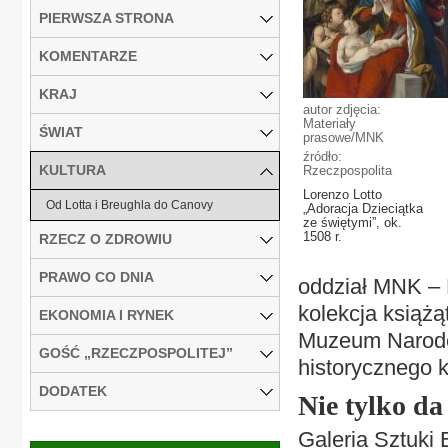
PIERWSZA STRONA
KOMENTARZE
KRAJ
autor zdjęcia:
Materiały
ŚWIAT
prasowe/MNK
źródło:
KULTURA
Rzeczpospolita
Lorenzo Lotto
Od Lotta i Breughla do Canovy
„Adoracja Dzieciątka
ze świętymi”, ok.
1508 r.
RZECZ O ZDROWIU
PRAWO CO DNIA
oddział MNK – 
kolekcja książą
EKONOMIA I RYNEK
Muzeum Narodo
GOŚĆ „RZECZPOSPOLITEJ”
historycznego k
DODATEK
Nie tylko da
Galeria Sztuki