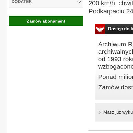
DODATEK
200 km/h, chwil
Podkarpaciu 24-
Zamów abonament
Dostęp do tr
Archiwum Rz
archiwalnyc
od 1993 roku
wzbogacone
Ponad milio
Zamów dostę
Masz już wyku