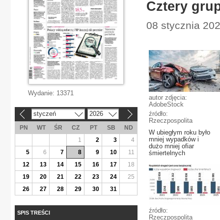
Cztery gru
08 stycznia 202
Wydanie:
13371
autor zdjęcia:
AdobeStock
styczeń
2026
źródło:
«
»
Rzeczpospolita
PN
WT
ŚR
CZ
PT
SB
ND
W ubiegłym roku było
mniej wypadków i
1
2
3
4
dużo mniej ofiar
5
6
7
8
9
10
11
śmiertelnych
12
13
14
15
16
17
18
19
20
21
22
23
24
25
26
27
28
29
30
31
źródło:
SPIS TREŚCI
Rzeczpospolita