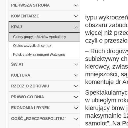
PIERWSZA STRONA
KOMENTARZE
typu wykroczeń 
obszaru zabudo
KRAJ
więcej niż prze
Cztery grupy jeźdzców Apokalipsy
czyli o przeszł
Ojciec wszystkich syntez
– Ruch drogowy
Polskie akty za murami Watykanu
subiektywny ch
ŚWIAT
kierowcy, zwła
mniejszości, są
KULTURA
komentuje dr A
RZECZ O ZDROWIU
Spektakularnyc
PRAWO CO DNIA
w ubiegłym rok
kierujący bmw 
EKONOMIA I RYNEK
maksymalnie 120
GOŚĆ „RZECZPOSPOLITEJ”
samolot”. Na Po