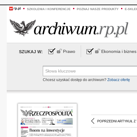
SZKOLENIA I KONFERENCJE
POZNAJ NASZE PRODUKTY
E-SKLE
Prawo
Ekonomia i biznes
SZUKAJ W:
Chcesz uzyskać dostęp do archiwum?
Zobacz ofertę
POPRZEDNI ARTYKUŁ Z