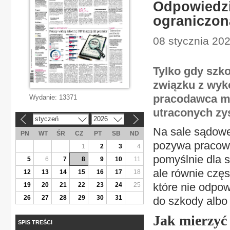
Odpowiedzi
ograniczon
08 stycznia 202
Tylko gdy szk
związku z wy
pracodawca mo
Wydanie:
13371
utraconych zy
styczeń
2026
«
»
Na sale sądowe
PN
WT
ŚR
CZ
PT
SB
ND
pozywa pracown
1
2
3
4
pomyślnie dla s
5
6
7
8
9
10
11
ale równie czę
12
13
14
15
16
17
18
które nie odpo
19
20
21
22
23
24
25
26
27
28
29
30
31
do szkody albo 
Jak mierzyć
SPIS TREŚCI