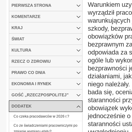
Warunkiem uzys
PIERWSZA STRONA
wyrządził praco
KOMENTARZE
warunkujących j
szkody, bezpr
KRAJ
obowiązków pr
ŚWIAT
bezprawnym za
KULTURA
odpowiada za 
ogóle lub wykon
RZECZ O ZDROWIU
bezprawności j
PRAWO CO DNIA
działaniami, ja
niego należały
EKONOMIA I RYNEK
bada się, ocen
GOŚĆ „RZECZPOSPOLITEJ”
staranności pr
DODATEK
obowiązek wyko
jednocześnie o 
Co czeka pracodawców w 2026 r.?
staranności ust
Co ze świadczeniami pracowniczymi po
uwzględnieniu..
zmianie wymiaru etatu?