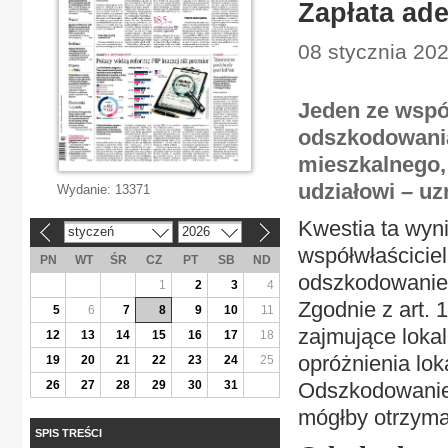
Zapłata ad
08 stycznia 20
Jeden ze współ
odszkodowania
mieszkalnego, 
udziałowi – uz
Wydanie:
13371
Kwestia ta wyni
styczeń
2026
«
»
współwłaściciel
PN
WT
ŚR
CZ
PT
SB
ND
odszkodowanie 
1
2
3
4
Zgodnie z art. 
5
6
7
8
9
10
11
zajmujące loka
12
13
14
15
16
17
18
opróżnienia lo
19
20
21
22
23
24
25
26
27
28
29
30
31
Odszkodowanie 
mógłby otrzymać
SPIS TREŚCI