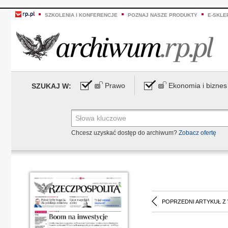
SZKOLENIA I KONFERENCJE
POZNAJ NASZE PRODUKTY
E-SKLE
Prawo
Ekonomia i biznes
SZUKAJ W:
Chcesz uzyskać dostęp do archiwum?
Zobacz ofertę
POPRZEDNI ARTYKUŁ Z