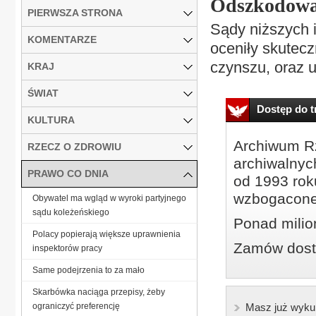
Odszkodowani
PIERWSZA STRONA
Sądy niższych 
KOMENTARZE
oceniły skute
czynszu, oraz u
KRAJ
ŚWIAT
Dostęp do tr
KULTURA
Archiwum Rz
RZECZ O ZDROWIU
archiwalnyc
PRAWO CO DNIA
od 1993 roku
wzbogacone
Obywatel ma wgląd w wyroki partyjnego
sądu koleżeńskiego
Ponad milio
Polacy popierają większe uprawnienia
Zamów dostę
inspektorów pracy
Same podejrzenia to za mało
Skarbówka naciąga przepisy, żeby
ograniczyć preferencję
Masz już wyku