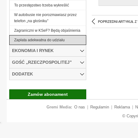
To przestępstwo trzeba wykreślić
W autobusie nie porozmawiasz przez
telefon „na głośniku”
POPRZEDNI ARTYKUŁ Z
Zagraniczni w KSeF? Będą objaśnienia
Zapłata adekwatna do udziału
EKONOMIA I RYNEK
GOŚĆ „RZECZPOSPOLITEJ”
DODATEK
Zamów abonament
Gremi Media:
O nas
|
Regulamin
|
Reklama
|
N
© Copyr