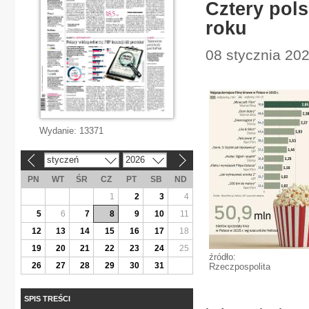
Cztery pol
roku
08 stycznia 202
Wydanie:
13371
styczeń
2026
«
»
PN
WT
ŚR
CZ
PT
SB
ND
1
2
3
4
5
6
7
8
9
10
11
12
13
14
15
16
17
18
19
20
21
22
23
24
25
źródło:
26
27
28
29
30
31
Rzeczpospolita
SPIS TREŚCI