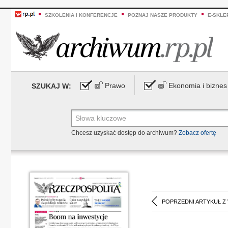
SZKOLENIA I KONFERENCJE
POZNAJ NASZE PRODUKTY
E-SKLE
Prawo
Ekonomia i biznes
SZUKAJ W:
Chcesz uzyskać dostęp do archiwum?
Zobacz ofertę
POPRZEDNI ARTYKUŁ Z