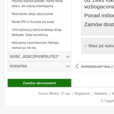
od 1993 roku
Płacimy wyższe podatki, mamy mniej
wzbogacone
dzieci, ale więcej inwestujemy
Rekordowo długi odpoczynek
Ponad milio
Rynek IPO w Europie się budzi
Zamów dostę
USA wymuszą zwrot wodnego długu
Meksyku. Żarty się kończą
Walczymy z bezrobociem, którego
Masz już wyku
niemal już nie ma
GOŚĆ „RZECZPOSPOLITEJ”
DODATEK
POPRZEDNI ARTYKUŁ Z
Zamów abonament
Gremi Media:
O nas
|
Regulamin
|
Reklama
|
N
© Copyr