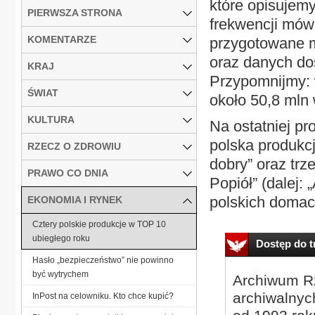
które opisujemy
PIERWSZA STRONA
frekwencji mówi
KOMENTARZE
przygotowane m
oraz danych dos
KRAJ
Przypomnijmy: 
ŚWIAT
około 50,8 mln
KULTURA
Na ostatniej pr
polska produkc
RZECZ O ZDROWIU
dobry” oraz trz
PRAWO CO DNIA
Popiół” (dalej:
polskich domac
EKONOMIA I RYNEK
Cztery polskie produkcje w TOP 10
ubiegłego roku
Dostęp do tr
Hasło „bezpieczeństwo” nie powinno
być wytrychem
Archiwum Rz
archiwalnyc
InPost na celowniku. Kto chce kupić?