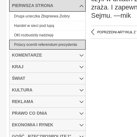
PIERWSZA STRONA
zraża. I zapew
Sejmu. —mik
Druga ucieczka Zbigniewa Ziobry
Handel w sieci pod lupą
POPRZEDNI ARTYKUŁ Z
OKI rozbudziły nadzieję
Polacy ocenili referendum prezydenta
KOMENTARZE
KRAJ
ŚWIAT
KULTURA
REKLAMA
PRAWO CO DNIA
EKONOMIA I RYNEK
GOŚĆ „RZECZPOSPOLITEJ”