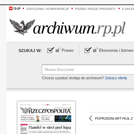
SZKOLENIA I KONFERENCJE
POZNAJ NASZE PRODUKTY
E-SKLE
Prawo
Ekonomia i biznes
SZUKAJ W:
Chcesz uzyskać dostęp do archiwum?
Zobacz ofertę
POPRZEDNI ARTYKUŁ Z