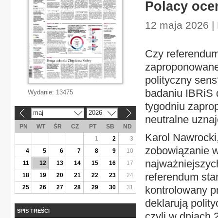
Polacy oce
12 maja 2026 | 
Czy referendum
zaproponowane
polityczny sen
badaniu IBRiS d
Wydanie:
13475
tygodniu zapro
maj
2026
«
»
neutralne uznaj
PN
WT
ŚR
CZ
PT
SB
ND
Karol Nawrocki
1
2
3
zobowiązanie wo
4
5
6
7
8
9
10
najważniejszych
11
12
13
14
15
16
17
referendum stan
18
19
20
21
22
23
24
25
26
27
28
29
30
31
kontrolowany pr
deklarują polit
SPIS TREŚCI
czyli w dniach