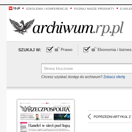
SZKOLENIA I KONFERENCJE
POZNAJ NASZE PRODUKTY
E-SKLE
Prawo
Ekonomia i biznes
SZUKAJ W:
Chcesz uzyskać dostęp do archiwum?
Zobacz ofertę
POPRZEDNI ARTYKUŁ Z