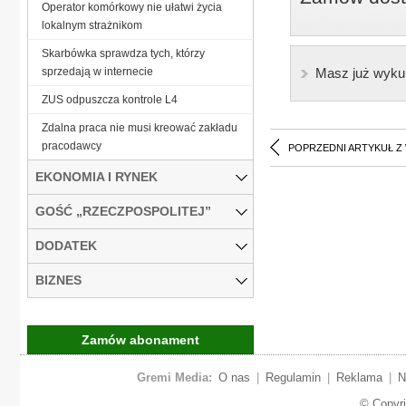
Operator komórkowy nie ułatwi życia
lokalnym strażnikom
Skarbówka sprawdza tych, którzy
sprzedają w internecie
Masz już wyku
ZUS odpuszcza kontrole L4
Zdalna praca nie musi kreować zakładu
pracodawcy
POPRZEDNI ARTYKUŁ Z
EKONOMIA I RYNEK
GOŚĆ „RZECZPOSPOLITEJ”
DODATEK
BIZNES
Zamów abonament
Gremi Media:
O nas
|
Regulamin
|
Reklama
|
N
© Copyr