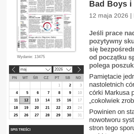
Bad Boys i
12 maja 2026 | 
Jeśli prace n
pozytywny sku
się bezpośredn
od początku s
Wydanie:
13475
polega poszu
maj
2026
«
»
Pamiętacie jed
PN
WT
ŚR
CZ
PT
SB
ND
nastoletnich có
1
2
3
córki Markusa p
4
5
6
7
8
9
10
„cokolwiek zrobi
11
12
13
14
15
16
17
18
19
20
21
22
23
24
Powinien on st
25
26
27
28
29
30
31
nowotworu syst
stron tego spo
SPIS TREŚCI