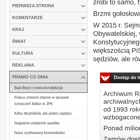
zrobi to samo, 
PIERWSZA STRONA
Brzmi gołosłow
KOMENTARZE
W 2015 r. Sejm
KRAJ
Obywatelskiej,
Konstytucyjneg
ŚWIAT
większością PiS
KULTURA
sędziów, ale ró
REKLAMA
PRAWO CO DNIA
Dostęp do tr
Bad Boys i nowa konstytucja
Archiwum Rz
Fiskus zmienił zdanie w sprawie
archiwalnyc
oznaczeń faktur w JPK
od 1993 roku
Kilku dłużników, ale jeden zapłaci
wzbogacone
Najpierw ustalenie spadku
Ponad milio
Nasz szyfrowany komunikator
Zamów dostę