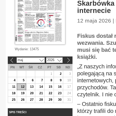
Skarbówka 
internecie
12 maja 2026 |
Fiskus dostał 
wezwania. Szu
musi się bać t
Wydanie:
13475
książki.
maj
2026
«
»
„Z naszych info
PN
WT
ŚR
CZ
PT
SB
ND
polegającą na 
1
2
3
internetowych, 
4
5
6
7
8
9
10
przychodów. Ta
11
12
13
14
15
16
17
czytelnik. I nie
18
19
20
21
22
23
24
25
26
27
28
29
30
31
– Ostatnio fisk
którzy trafili 
SPIS TREŚCI