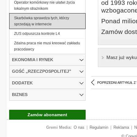
od 1993 roku
Operator komórkowy nie ułatwi życia
lokalnym strażnikom
wzbogacone
Skarbówka sprawdza tych, którzy
Ponad milio
sprzedają w internecie
Zamów dostę
ZUS odpuszcza kontrole L4
Zdalna praca nie musi kreować zakładu
pracodawcy
Masz już wyku
EKONOMIA I RYNEK
GOŚĆ „RZECZPOSPOLITEJ”
DODATEK
POPRZEDNI ARTYKUŁ Z
BIZNES
Zamów abonament
Gremi Media:
O nas
|
Regulamin
|
Reklama
|
N
© Copyr