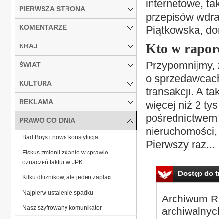
internetowe, ta
PIERWSZA STRONA
przepisów wdr
KOMENTARZE
Piątkowska, dor
Kto w rapor
KRAJ
Przypomnijmy, ż
ŚWIAT
o sprzedawcach,
KULTURA
transakcji. A t
REKLAMA
więcej niż 2 ty
pośrednictwem 
PRAWO CO DNIA
nieruchomości, 
Bad Boys i nowa konstytucja
Pierwszy raz...
Fiskus zmienił zdanie w sprawie
oznaczeń faktur w JPK
Dostęp do tr
Kilku dłużników, ale jeden zapłaci
Najpierw ustalenie spadku
Archiwum Rz
Nasz szyfrowany komunikator
archiwalnyc