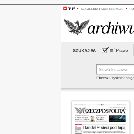
SZKOLENIA I KONFERENCJE
PO
Prawo
SZUKAJ W:
Chcesz uzyskać dostę