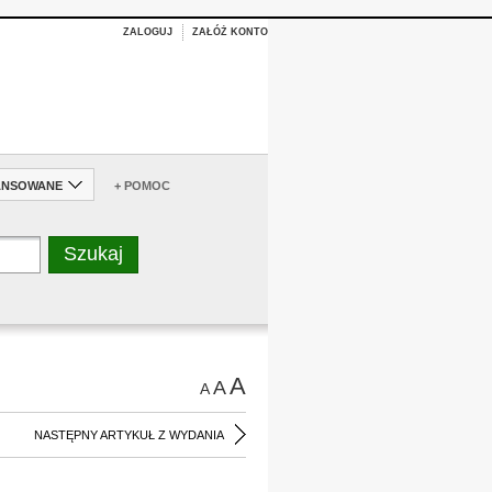
ZALOGUJ
ZAŁÓŻ KONTO
ANSOWANE
+ POMOC
A
A
A
NASTĘPNY ARTYKUŁ Z WYDANIA