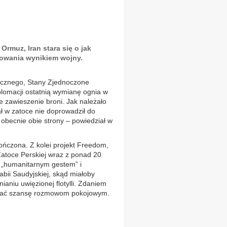
rmuz, Iran stara się o jak
arowania wynikiem wojny.
ycznego, Stany Zjednoczone
plomacji ostatnią wymianę ognia w
e zawieszenie broni. Jak należało
ł w zatoce nie doprowadził do
ą obecnie obie strony – powiedział w
ończona. Z kolei projekt Freedom,
atoce Perskiej wraz z ponad 20
ć „humanitarnym gestem” i
abii Saudyjskiej, skąd miałoby
aniu uwięzionej flotylli. Zdaniem
 dać szansę rozmowom pokojowym.