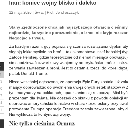
Iran: koniec wojny blisko i daleko
12 maja 2026 | Świat | Piotr Jendroszczyk
Stany Zjednoczone chcą jak najszybszego otwarcia cieśniny O
najbardziej korzystne porozumienie, a Izrael nie kryje rozcz
Negocjacje trwają.
Za każdym razem, gdy pojawia się szansa rozwiązania dyplomat
sięgają lekkomyślnie po broń – tak skomentował szef irańskiej dy
Zatoce Perskiej, gdzie teoretycznie od niemal miesiąca obowiązuj
się spodziewać czwartkowy wzajemny amerykańsko-irański ostrza
zerwania zawieszenia broni. Jest to ostatnia rzecz, do której dąż
piątek Donald Trump.
D
3
Nieco wcześniej ogłoszono, że operacja Epic Fury została już zak
mający doprowadzić do uwolnienia uwięzionych setek statków w Z
10
tys. marynarzy na pokładach, upadł zanim się rozpoczął. Miał by
17
prezentem dla świata. Nie doszedł do skutku z powodu obiekcji Ar
24
operować amerykańskie lotnictwo w charakterze osłony przy uwalni
prezydenta Trumpa operacja Freedom została zawieszona, aby
31
Nie wyklucza to kontynuacji wojny.
Nie tylko cieśnina Ormuz