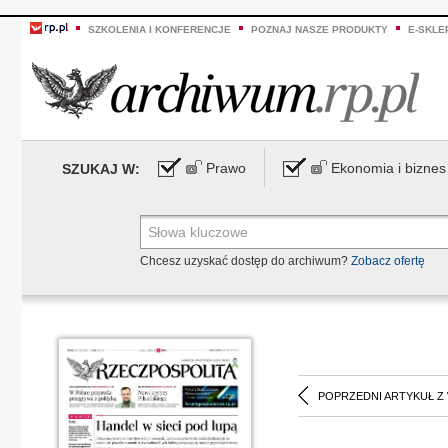
SZKOLENIA I KONFERENCJE
POZNAJ NASZE PRODUKTY
E-SKLE
Prawo
Ekonomia i biznes
SZUKAJ W:
Chcesz uzyskać dostęp do archiwum?
Zobacz ofertę
POPRZEDNI ARTYKUŁ Z