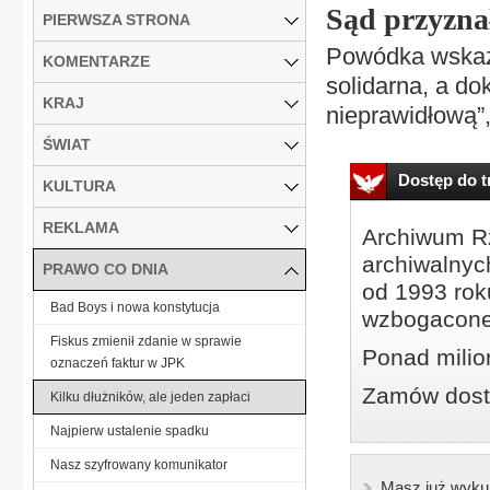
Sąd przyznał
PIERWSZA STRONA
Powódka wskaz
KOMENTARZE
solidarna, a do
KRAJ
nieprawidłową”,
ŚWIAT
Dostęp do tr
KULTURA
REKLAMA
Archiwum Rz
archiwalnyc
PRAWO CO DNIA
od 1993 roku
Bad Boys i nowa konstytucja
wzbogacone
Fiskus zmienił zdanie w sprawie
Ponad milio
oznaczeń faktur w JPK
Zamów dostę
Kilku dłużników, ale jeden zapłaci
Najpierw ustalenie spadku
Nasz szyfrowany komunikator
Masz już wyku