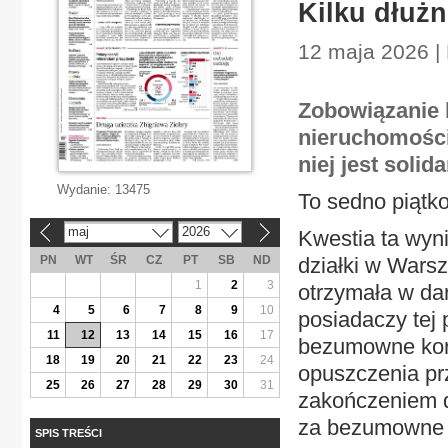
Kilku dłużn
12 maja 2026 |
Zobowiązanie k
nieruchomości
niej jest solid
Wydanie:
13475
To sedno piątk
maj
2026
Kwestia ta wyni
«
»
PN
WT
ŚR
CZ
PT
SB
ND
działki w Wars
1
2
3
otrzymała w dar
4
5
6
7
8
9
10
posiadaczy tej 
11
12
13
14
15
16
17
bezumowne kor
18
19
20
21
22
23
24
opuszczenia pr
25
26
27
28
29
30
31
zakończeniem d
za bezumowne ko
SPIS TREŚCI