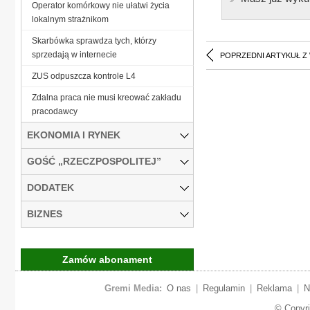
Operator komórkowy nie ułatwi życia
lokalnym strażnikom
Skarbówka sprawdza tych, którzy
sprzedają w internecie
POPRZEDNI ARTYKUŁ Z
ZUS odpuszcza kontrole L4
Zdalna praca nie musi kreować zakładu
pracodawcy
EKONOMIA I RYNEK
GOŚĆ „RZECZPOSPOLITEJ”
DODATEK
BIZNES
Zamów abonament
Gremi Media:
O nas
|
Regulamin
|
Reklama
|
N
© Copyr