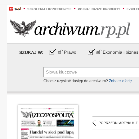
SZKOLENIA I KONFERENCJE
POZNAJ NASZE PRODUKTY
E-SKLE
Prawo
Ekonomia i biznes
SZUKAJ W:
Chcesz uzyskać dostęp do archiwum?
Zobacz ofertę
POPRZEDNI ARTYKUŁ Z