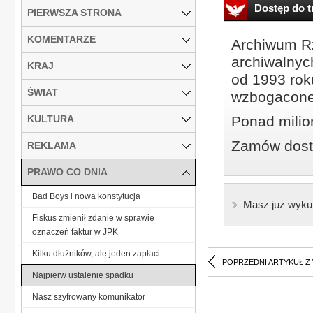
Dostęp do tr
PIERWSZA STRONA
KOMENTARZE
Archiwum Rz
archiwalnyc
KRAJ
od 1993 roku
ŚWIAT
wzbogacone
KULTURA
Ponad milio
Zamów dostę
REKLAMA
PRAWO CO DNIA
Bad Boys i nowa konstytucja
Masz już wyku
Fiskus zmienił zdanie w sprawie
oznaczeń faktur w JPK
Kilku dłużników, ale jeden zapłaci
POPRZEDNI ARTYKUŁ Z
Najpierw ustalenie spadku
Nasz szyfrowany komunikator