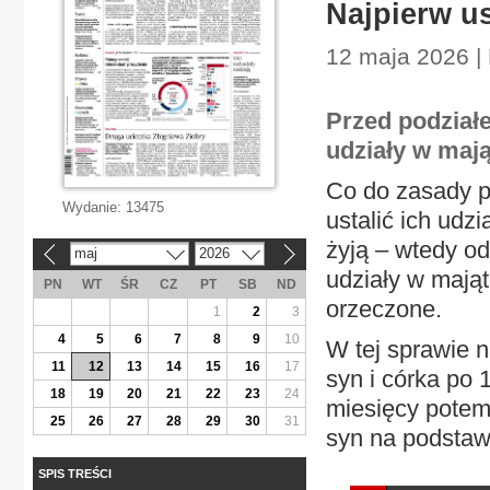
Najpierw u
12 maja 2026 |
Przed podział
udziały w maj
Co do zasady p
Wydanie:
13475
ustalić ich udz
żyją – wtedy od
maj
2026
«
»
udziały w mają
PN
WT
ŚR
CZ
PT
SB
ND
orzeczone.
1
2
3
4
5
6
7
8
9
10
W tej sprawie n
11
12
13
14
15
16
17
syn i córka po 
18
19
20
21
22
23
24
miesięcy potem
25
26
27
28
29
30
31
syn na podstawi
SPIS TREŚCI