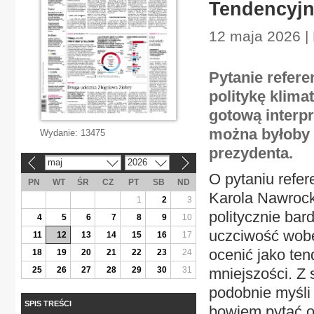
Tendencyjn
12 maja 2026 |
Pytanie refer
politykę klima
gotową interpr
można byłoby 
Wydanie:
13475
prezydenta.
maj
2026
«
»
O pytaniu refe
PN
WT
ŚR
CZ
PT
SB
ND
Karola Nawrock
1
2
3
politycznie bar
4
5
6
7
8
9
10
uczciwość wobe
11
12
13
14
15
16
17
ocenić jako te
18
19
20
21
22
23
24
25
26
27
28
29
30
31
mniejszości. Z 
podobnie myśli
SPIS TREŚCI
bowiem pytać ob