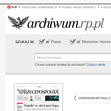
SZKOLENIA I KONFERENCJE
POZNAJ NASZE PRODUKTY
E-SKLE
Prawo
Ekonomia i biznes
SZUKAJ W:
Chcesz uzyskać dostęp do archiwum?
Zobacz ofertę
POPRZEDNI ARTYKUŁ Z