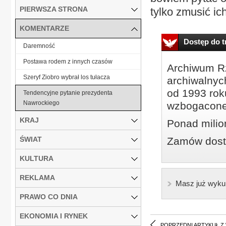
PIERWSZA STRONA
tylko zmusić ic
KOMENTARZE
Dostęp do tr
Daremność
Postawa rodem z innych czasów
Archiwum Rz
Szeryf Ziobro wybrał los tułacza
archiwalnyc
od 1993 roku
Tendencyjne pytanie prezydenta
Nawrockiego
wzbogacone
KRAJ
Ponad milio
ŚWIAT
Zamów dostę
KULTURA
REKLAMA
Masz już wyku
PRAWO CO DNIA
EKONOMIA I RYNEK
POPRZEDNI ARTYKUŁ Z