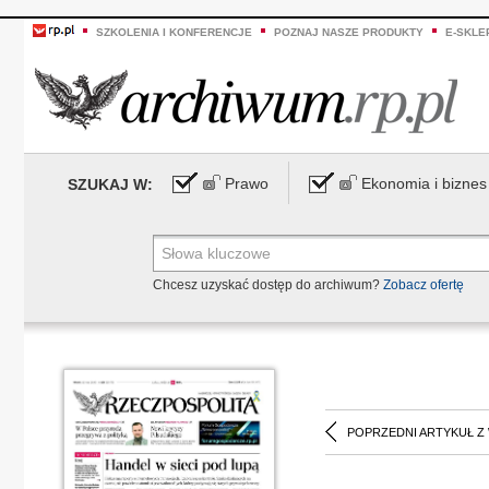
SZKOLENIA I KONFERENCJE
POZNAJ NASZE PRODUKTY
E-SKLE
Prawo
Ekonomia i biznes
SZUKAJ W:
Chcesz uzyskać dostęp do archiwum?
Zobacz ofertę
POPRZEDNI ARTYKUŁ Z