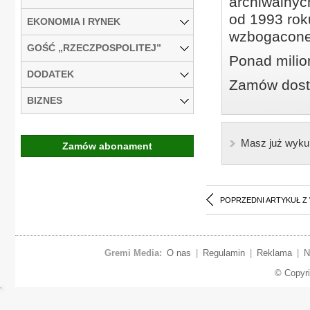
archiwalnyc
od 1993 roku
EKONOMIA I RYNEK
wzbogacone
GOŚĆ „RZECZPOSPOLITEJ”
Ponad milio
DODATEK
Zamów dostę
BIZNES
Masz już wyku
Zamów abonament
POPRZEDNI ARTYKUŁ Z
Gremi Media:
O nas
|
Regulamin
|
Reklama
|
N
© Copyr