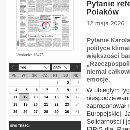
Pytanie ref
Polaków
12 maja 2026 | 
Pytanie Karol
polityce klima
większości ba
Wydanie:
13475
„Rzeczpospoli
maj
2026
«
»
niemal całkowi
PN
WT
ŚR
CZ
PT
SB
ND
emocje.
1
2
3
W ubiegłym tyg
4
5
6
7
8
9
10
niespodziewani
11
12
13
14
15
16
17
zaproponował re
18
19
20
21
22
23
24
25
26
27
28
29
30
31
Europejskiej. J
Solidarności i 
SPIS TREŚCI
IBRiS dla „Rze