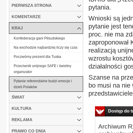
PIERWSZA STRONA
pytania.
KOMENTARZE
Wnioski są jedn
pytanie jest te
KRAJ
proc. nie ma zd
Konfederacja gani Piłsudskiego
zaproponował K
Na wschodzie najbardziej liczy się czas
realizacją unijn
Poczwórny prezent dla Tuska
wzrostu kosztów
działalności gos
Przeciwnik unijnego SAFE i świetny
organizator
Szanse na prze
Pytanie referendalne budzi emocje i
bo musi na nie
dzieli Polaków
przedstawiciele
ŚWIAT
KULTURA
Dostęp do tr
REKLAMA
Archiwum Rz
PRAWO CO DNIA