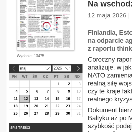
Na wschodzi
12 maja 2026 | 
Finlandia, Est
na odparcie ag
z raportu thi
Wydanie:
13475
Coroczny rapo
analizuje, w ja
maj
2026
«
»
NATO zamieniaj
PN
WT
ŚR
CZ
PT
SB
ND
realną siłę wo
1
2
3
czy te kraje fak
4
5
6
7
8
9
10
realnego kryzys
11
12
13
14
15
16
17
18
19
20
21
22
23
24
Dokument bierz
25
26
27
28
29
30
31
Bałtyku aż po M
szybkość podej
SPIS TREŚCI