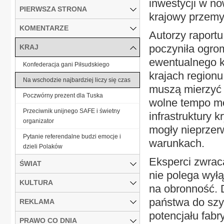
inwestycji w no
PIERWSZA STRONA
krajowy przemy
KOMENTARZE
Autorzy raportu
poczyniła ogro
KRAJ
ewentualnego ko
Konfederacja gani Piłsudskiego
krajach region
Na wschodzie najbardziej liczy się czas
muszą mierzyć 
Poczwórny prezent dla Tuska
wolne tempo mob
Przeciwnik unijnego SAFE i świetny
infrastruktury k
organizator
mogły nieprzer
Pytanie referendalne budzi emocje i
warunkach.
dzieli Polaków
Eksperci zwrac
ŚWIAT
nie polega wył
KULTURA
na obronność.
państwa do szy
REKLAMA
potencjału fab
PRAWO CO DNIA