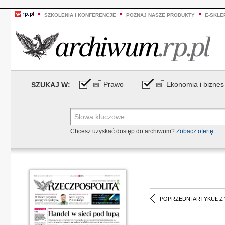
SZKOLENIA I KONFERENCJE
POZNAJ NASZE PRODUKTY
E-SKLE
Prawo
Ekonomia i biznes
SZUKAJ W:
Chcesz uzyskać dostęp do archiwum?
Zobacz ofertę
POPRZEDNI ARTYKUŁ Z