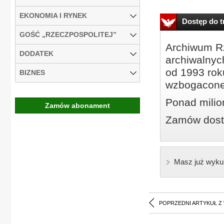
EKONOMIA I RYNEK
Dostęp do tr
GOŚĆ „RZECZPOSPOLITEJ”
Archiwum Rz
DODATEK
archiwalnyc
od 1993 roku
BIZNES
wzbogacone
Ponad milio
Zamów abonament
Zamów dostę
Masz już wyku
POPRZEDNI ARTYKUŁ Z