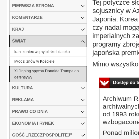
Tej potyczce s
PIERWSZA STRONA
sojusznicy w A
KOMENTARZE
Japonia, Korea 
czy nadal mogą
KRAJ
imperialnych z
ŚWIAT
programy zbroje
japońska premi
Iran: koniec wojny blisko i daleko
Młodzi znów w Kościele
Mimo wszystko 
Xi Jinping spycha Donalda Trumpa do
defensywy
Dostęp do tr
KULTURA
Archiwum Rz
REKLAMA
archiwalnyc
PRAWO CO DNIA
od 1993 roku
wzbogacone
EKONOMIA I RYNEK
Ponad milio
GOŚĆ „RZECZPOSPOLITEJ”