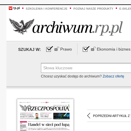
SZKOLENIA I KONFERENCJE
POZNAJ NASZE PRODUKTY
E-SKLE
Prawo
Ekonomia i biznes
SZUKAJ W:
Chcesz uzyskać dostęp do archiwum?
Zobacz ofertę
POPRZEDNI ARTYKUŁ Z