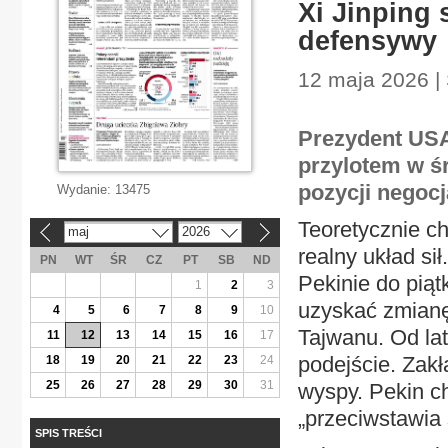
Xi Jinping
defensywy
12 maja 2026 | 
Prezydent USA
przylotem w ś
pozycji negoc
Wydanie:
13475
Teoretycznie ch
maj
2026
«
»
realny układ si
PN
WT
ŚR
CZ
PT
SB
ND
Pekinie do pi
1
2
3
uzyskać zmian
4
5
6
7
8
9
10
Tajwanu. Od la
11
12
13
14
15
16
17
podejście. Zakł
18
19
20
21
22
23
24
25
26
27
28
29
30
31
wyspy. Pekin c
„przeciwstawia 
SPIS TREŚCI