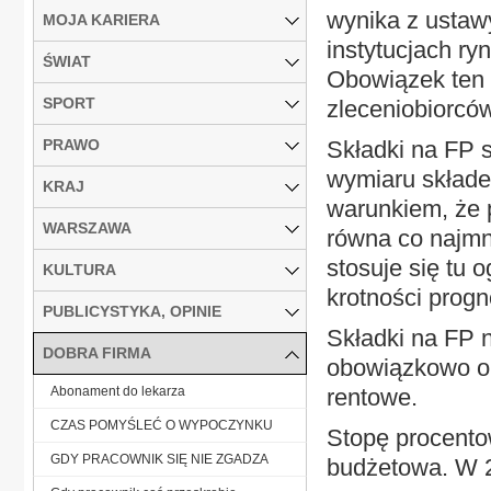
wynika z ustawy
MOJA KARIERA
instytucjach ry
ŚWIAT
Obowiązek ten 
SPORT
zleceniobiorców
PRAWO
Składki na FP 
wymiaru składe
KRAJ
warunkiem, że p
WARSZAWA
równa co najmn
stosuje się tu 
KULTURA
krotności prog
PUBLICYSTYKA, OPINIE
Składki na FP n
DOBRA FIRMA
obowiązkowo op
Abonament do lekarza
rentowe.
CZAS POMYŚLEĆ O WYPOCZYNKU
Stopę procento
GDY PRACOWNIK SIĘ NIE ZGADZA
budżetowa. W 2