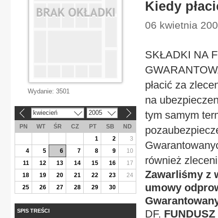
Kiedy płaci
06 kwietnia 200
SKŁADKI NA 
GWARANTOWA
płacić za zlece
Wydanie:
3501
na ubezpieczeni
kwiecień
2005
tym samym term
«
»
PN
WT
ŚR
CZ
PT
SB
ND
pozaubezpiecze
1
2
3
Gwarantowanyc
4
5
6
7
8
9
10
również zlece
11
12
13
14
15
16
17
Zawarliśmy z 
18
19
20
21
22
23
24
umowy odprowa
25
26
27
28
29
30
Gwarantowany
SPIS TREŚCI
DF.
FUNDUSZ