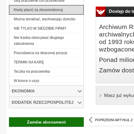
Gdy pracownik coś przeskrobie
Kiedy płacić za zleceniobiorcę
Dostęp do tr
Można dorabiać, wychowując dziecko
Archiwum Rz
NIE TYLKO W SIEDZIBIE FIRMY
archiwalnyc
Nie trzeba obiecywać długiego
od 1993 roku
zatrudnienia
wzbogacone
Pracodawca na straconej pozycji
Ponad milio
TERMIN NA KARĘ
Zamów dostę
Teczka na pracownika
W trosce o uszy
EKONOMIA
Masz już wyku
DODATEK RZECZPOSPOLITEJ
POPRZEDNI ARTYKUŁ Z
Zamów abonament