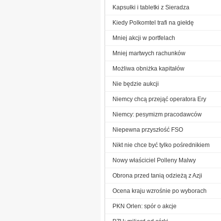
Kapsułki i tabletki z Sieradza
Kiedy Polkomtel trafi na giełdę
Mniej akcji w portfelach
Mniej martwych rachunków
Możliwa obniżka kapitałów
Nie będzie aukcji
Niemcy chcą przejąć operatora Ery
Niemcy: pesymizm pracodawców
Niepewna przyszłość FSO
Nikt nie chce być tylko pośrednikiem
Nowy właściciel Polleny Malwy
Obrona przed tanią odzieżą z Azji
Ocena kraju wzrośnie po wyborach
PKN Orlen: spór o akcje