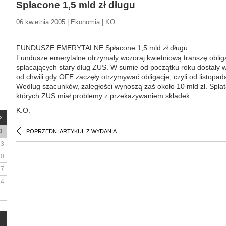
Spłacone 1,5 mld zł długu
06 kwietnia 2005 | Ekonomia | KO
FUNDUSZE EMERYTALNE Spłacone 1,5 mld zł długu
Fundusze emerytalne otrzymały wczoraj kwietniową transzę obligac
spłacających stary dług ZUS. W sumie od początku roku dostały w 
od chwili gdy OFE zaczęły otrzymywać obligacje, czyli od listopada
Według szacunków, zaległości wynoszą zaś około 10 mld zł. Spłat
których ZUS miał problemy z przekazywaniem składek.
K.O.
D
POPRZEDNI ARTYKUŁ Z WYDANIA
3
10
17
24