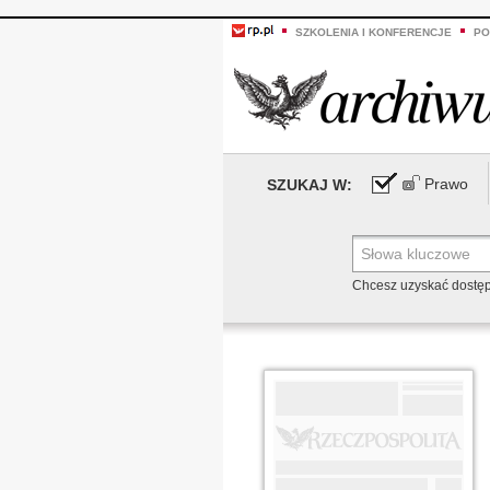
SZKOLENIA I KONFERENCJE
PO
Prawo
SZUKAJ W:
Chcesz uzyskać dostę