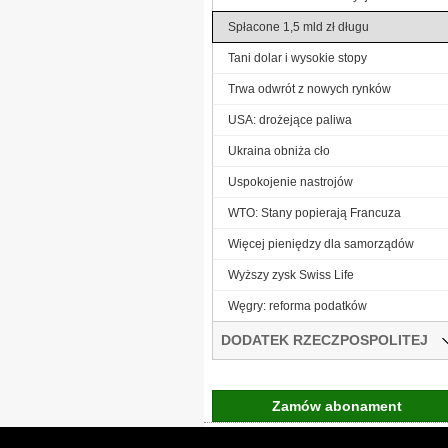
Spłacone 1,5 mld zł długu
Tani dolar i wysokie stopy
Trwa odwrót z nowych rynków
USA: drożejące paliwa
Ukraina obniża cło
Uspokojenie nastrojów
WTO: Stany popierają Francuza
Więcej pieniędzy dla samorządów
Wyższy zysk Swiss Life
Węgry: reforma podatków
DODATEK RZECZPOSPOLITEJ
Zamów abonament
Gremi Media:
O n