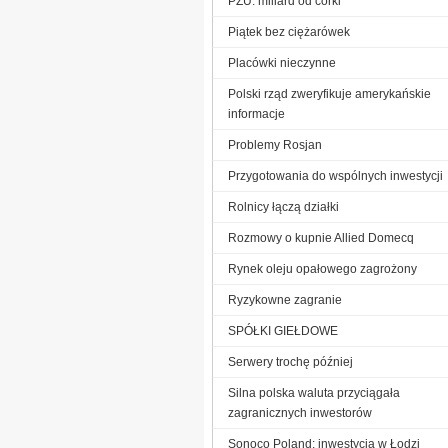
PZU: miliard od córki
Piątek bez ciężarówek
Placówki nieczynne
Polski rząd zweryfikuje amerykańskie
informacje
Problemy Rosjan
Przygotowania do wspólnych inwestycji
Rolnicy łączą działki
Rozmowy o kupnie Allied Domecq
Rynek oleju opałowego zagrożony
Ryzykowne zagranie
SPÓŁKI GIEŁDOWE
Serwery trochę później
Silna polska waluta przyciągała
zagranicznych inwestorów
Sonoco Poland: inwestycja w Łodzi