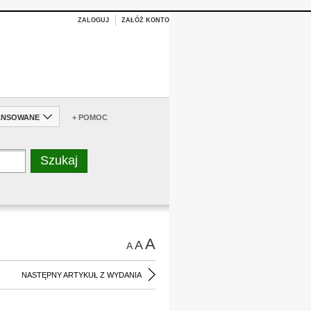
ZALOGUJ
ZAŁÓŻ KONTO
ANSOWANE
+ POMOC
A
A
A
NASTĘPNY ARTYKUŁ Z WYDANIA