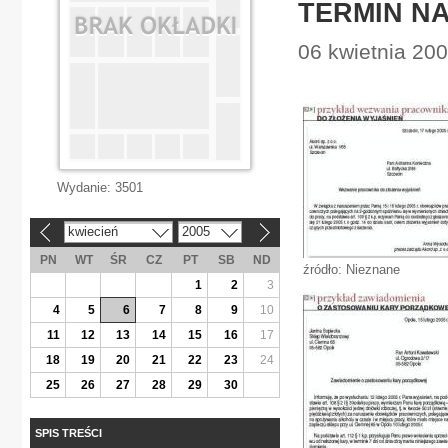
TERMIN N
06 kwietnia 200
Wydanie:
3501
kwiecień
2005
«
»
PN
WT
ŚR
CZ
PT
SB
ND
źródło: Nieznane
1
2
3
4
5
6
7
8
9
10
11
12
13
14
15
16
17
18
19
20
21
22
23
24
25
26
27
28
29
30
SPIS TREŚCI