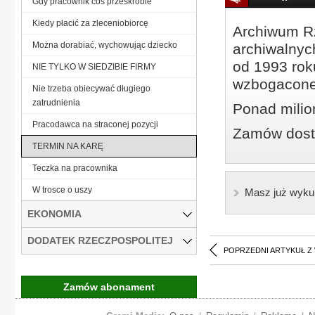
Gdy pracownik coś przeskrobie
Kiedy płacić za zleceniobiorcę
Archiwum Rz
Można dorabiać, wychowując dziecko
archiwalnyc
od 1993 roku
NIE TYLKO W SIEDZIBIE FIRMY
wzbogacone
Nie trzeba obiecywać długiego
zatrudnienia
Ponad milio
Pracodawca na straconej pozycji
Zamów dostę
TERMIN NA KARĘ
Teczka na pracownika
W trosce o uszy
Masz już wyku
EKONOMIA
DODATEK RZECZPOSPOLITEJ
POPRZEDNI ARTYKUŁ Z
Zamów abonament