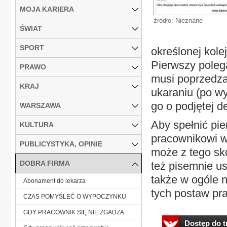
MOJA KARIERA
źródło: Nieznane
ŚWIAT
SPORT
określonej kole
Pierwszy poleg
PRAWO
musi poprzedzać
KRAJ
ukaraniu (po wy
go o podjętej de
WARSZAWA
Aby spełnić pi
KULTURA
pracownikowi wa
PUBLICYSTYKA, OPINIE
może z tego sko
DOBRA FIRMA
też pisemnie u
także w ogóle 
Abonament do lekarza
tych postaw pra
CZAS POMYŚLEĆ O WYPOCZYNKU
GDY PRACOWNIK SIĘ NIE ZGADZA
Dostęp do tr