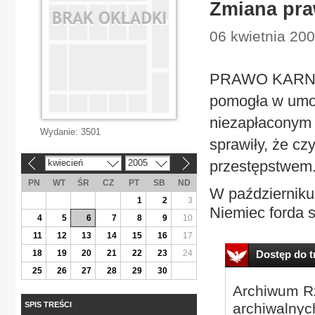
Zmiana pr
06 kwietnia 200
PRAWO KARNE 
pomogła w umor
niezapłaconym 
Wydanie:
3501
sprawiły, że czy
kwiecień
2005
przestępstwem
«
»
PN
WT
ŚR
CZ
PT
SB
ND
W październiku
1
2
3
Niemiec forda si
4
5
6
7
8
9
10
11
12
13
14
15
16
17
18
19
20
21
22
23
24
Dostęp do tr
25
26
27
28
29
30
Archiwum Rz
SPIS TREŚCI
archiwalnyc