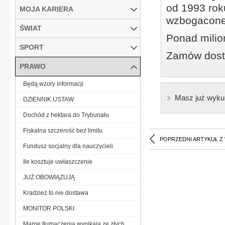
od 1993 roku
MOJA KARIERA
wzbogacone
ŚWIAT
Ponad milio
SPORT
Zamów dostę
PRAWO
Będą wzory informacji
Masz już wyku
DZIENNIK USTAW
Dochód z hektara do Trybunału
Fiskalna szczerość bez limitu
POPRZEDNI ARTYKUŁ Z
Fundusz socjalny dla nauczycieli
Ile kosztuje uwłaszczenie
JUŻ OBOWIĄZUJĄ
Kradzież to nie dostawa
MONITOR POLSKI
Marne tłumaczenia wynikają ze złych