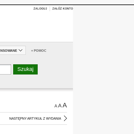
ZALOGUJ
ZAŁÓŻ KONTO
ANSOWANE
+ POMOC
A
A
A
NASTĘPNY ARTYKUŁ Z WYDANIA