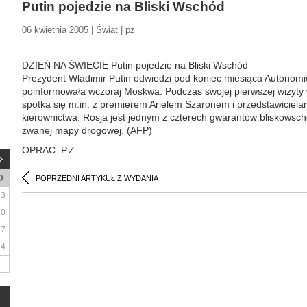
Putin pojedzie na Bliski Wschód
06 kwietnia 2005 | Świat | pz
DZIEŃ NA ŚWIECIE Putin pojedzie na Bliski Wschód
Prezydent Władimir Putin odwiedzi pod koniec miesiąca Autonomię 
poinformowała wczoraj Moskwa. Podczas swojej pierwszej wizyty 
spotka się m.in. z premierem Arielem Szaronem i przedstawiciel
kierownictwa. Rosja jest jednym z czterech gwarantów bliskowsc
zwanej mapy drogowej. (AFP)
OPRAC. P.Z.
D
POPRZEDNI ARTYKUŁ Z WYDANIA
3
10
17
24