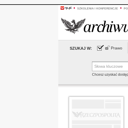
SZKOLENIA I KONFERENCJE
PO
Prawo
SZUKAJ W:
Chcesz uzyskać dostę