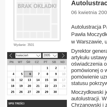
Autolustra
06 kwietnia 2005
Autolustracja 
Pawła Moczydło
w Warszawie, 
Wydanie:
3501
Dyrektor genera
kwiecień
2005
«
»
artykułu ustawy
PN
WT
ŚR
CZ
PT
SB
ND
oświadczenia os
1
2
3
pomówionej o w
4
5
6
7
8
9
10
pomówienie uz
11
12
13
14
15
16
17
statusu pokrzy
18
19
20
21
22
23
24
Moczydłowski j
25
26
27
28
29
30
autolustracji. 
SPIS TREŚCI
Chrzanowski i 