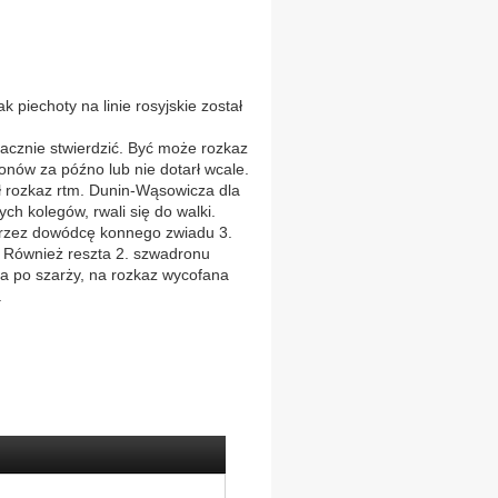
k piechoty na linie rosyjskie został
nacznie stwierdzić. Być może rozkaz
ionów za późno lub nie dotarł wcale.
ył rozkaz rtm. Dunin-Wąsowicza dla
ch kolegów, rwali się do walki.
przez dowódcę konnego zwiadu 3.
. Również reszta 2. szwadronu
a po szarży, na rozkaz wycofana
.