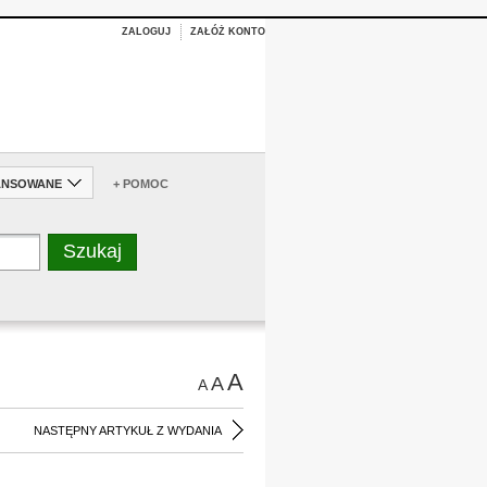
ZALOGUJ
ZAŁÓŻ KONTO
ANSOWANE
+ POMOC
A
A
A
NASTĘPNY ARTYKUŁ Z WYDANIA