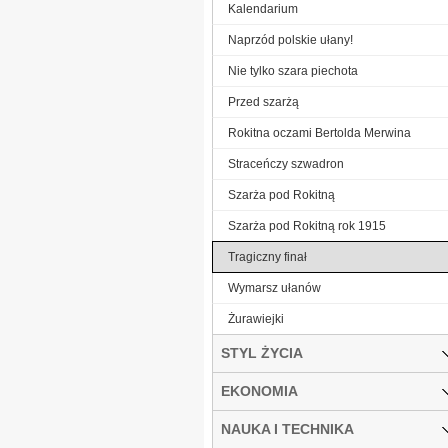
Kalendarium
Naprzód polskie ułany!
Nie tylko szara piechota
Przed szarżą
Rokitna oczami Bertolda Merwina
Straceńczy szwadron
Szarża pod Rokitną
Szarża pod Rokitną rok 1915
Tragiczny finał
Wymarsz ułanów
Żurawiejki
STYL ŻYCIA
EKONOMIA
NAUKA I TECHNIKA