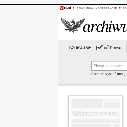
SZKOLENIA I KONFERENCJE
PO
Prawo
SZUKAJ W:
Chcesz uzyskać dostę