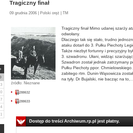
Tragiczny finał
09 grudnia 2006 | Polski oręż | TM
Tragiczny finał Mimo udanej szarży ata
odwołany.
Dlaczego tak się stało, trudno jednoz
ataku dotarł do 3. Pułku Piechoty Leg
Także niezbyt fortunny i precyzyjny b
3. szwadronu. Ułani, widząc szarżujący
Szwadron został jednak zatrzymany 
Pułku Piechoty ppor. Chmielowskiego
zabitego rtm. Dunin-Wąsowicza został
D
na tyły. Dr Bujalski, nie bacząc na to,..
źródło: Nieznane
3
10
288632
17
288633
24
31
Dostęp do treści Archiwum.rp.pl jest płatny.