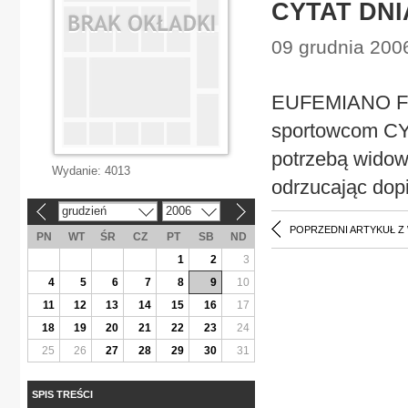
CYTAT DNI
09 grudnia 2006
EUFEMIANO FUE
sportowcom CY
potrzebą widowi
Wydanie:
4013
odrzucając dopi
grudzień
2006
«
»
POPRZEDNI ARTYKUŁ Z
PN
WT
ŚR
CZ
PT
SB
ND
1
2
3
4
5
6
7
8
9
10
11
12
13
14
15
16
17
18
19
20
21
22
23
24
25
26
27
28
29
30
31
SPIS TREŚCI