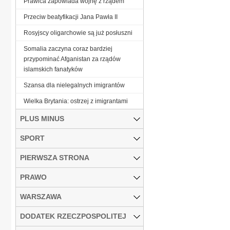
Prawica zapowiada wojnę z rządem
Przeciw beatyfikacji Jana Pawła II
Rosyjscy oligarchowie są już posłuszni
Somalia zaczyna coraz bardziej
przypominać Afganistan za rządów
islamskich fanatyków
Szansa dla nielegalnych imigrantów
Wielka Brytania: ostrzej z imigrantami
PLUS MINUS
SPORT
PIERWSZA STRONA
PRAWO
WARSZAWA
DODATEK RZECZPOSPOLITEJ