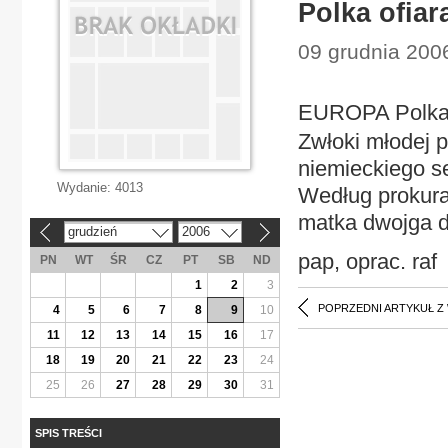
Polka ofia
09 grudnia 2006
EUROPA Polka 
Zwłoki młodej p
niemieckiego se
Wydanie:
4013
Według prokurat
matka dwojga dz
grudzień
2006
«
»
pap, oprac. raf
PN
WT
ŚR
CZ
PT
SB
ND
1
2
3
POPRZEDNI ARTYKUŁ Z
4
5
6
7
8
9
10
11
12
13
14
15
16
17
18
19
20
21
22
23
24
25
26
27
28
29
30
31
SPIS TREŚCI