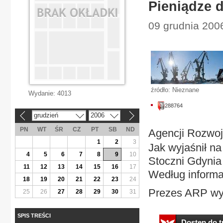
Pieniądze d
09 grudnia 200
źródło: Nieznane
Wydanie:
4013
288764
grudzień
2006
«
»
PN
WT
ŚR
CZ
PT
SB
ND
Agencji Rozwoj
1
2
3
Jak wyjaśnił na
4
5
6
7
8
9
10
Stoczni Gdynia
11
12
13
14
15
16
17
Według informa
18
19
20
21
22
23
24
Prezes ARP wyja
25
26
27
28
29
30
31
SPIS TREŚCI
Dostęp do tr