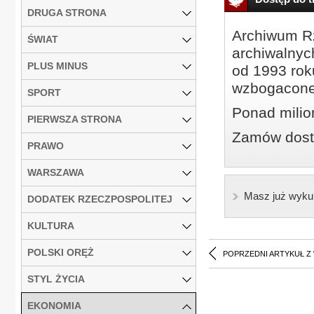
DRUGA STRONA
Archiwum Rz
ŚWIAT
archiwalnyc
PLUS MINUS
od 1993 roku
wzbogacone
SPORT
Ponad milio
PIERWSZA STRONA
Zamów dostę
PRAWO
WARSZAWA
Masz już wyku
DODATEK RZECZPOSPOLITEJ
KULTURA
POLSKI ORĘŻ
POPRZEDNI ARTYKUŁ Z
STYL ŻYCIA
EKONOMIA