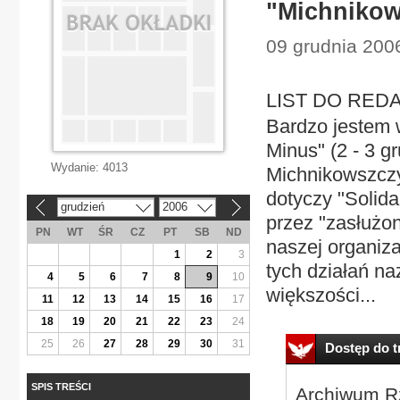
"Michnikow
09 grudnia 2006
LIST DO REDAK
Bardzo jestem 
Minus" (2 - 3 g
Wydanie:
4013
Michnikowszczy
dotyczy "Solida
grudzień
2006
«
»
przez "zasłużo
PN
WT
ŚR
CZ
PT
SB
ND
naszej organiz
1
2
3
tych działań n
4
5
6
7
8
9
10
większości...
11
12
13
14
15
16
17
18
19
20
21
22
23
24
25
26
27
28
29
30
31
Dostęp do tr
SPIS TREŚCI
Archiwum Rz