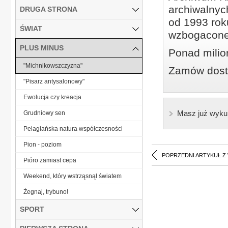
archiwalnyc
DRUGA STRONA
od 1993 roku
ŚWIAT
wzbogacone
PLUS MINUS
Ponad milio
"Michnikowszczyzna"
Zamów dostę
"Pisarz antysalonowy"
Ewolucja czy kreacja
Masz już wyku
Grudniowy sen
Pelagiańska natura współczesności
Pion - poziom
POPRZEDNI ARTYKUŁ Z
Pióro zamiast cepa
Weekend, który wstrząsnął światem
Żegnaj, trybuno!
SPORT