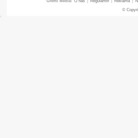
Gremi Media:
O nas
|
Regulamin
|
Reklama
|
N
© Copyr