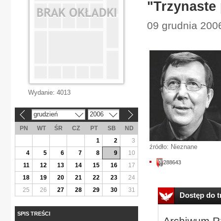
"Trzynaste 
09 grudnia 200
Wydanie:
4013
grudzień
2006
«
»
PN
WT
ŚR
CZ
PT
SB
ND
1
2
3
źródło: Nieznane
4
5
6
7
8
9
10
288643
11
12
13
14
15
16
17
18
19
20
21
22
23
24
25
26
27
28
29
30
31
Dostęp do tr
SPIS TREŚCI
Archiwum Rz