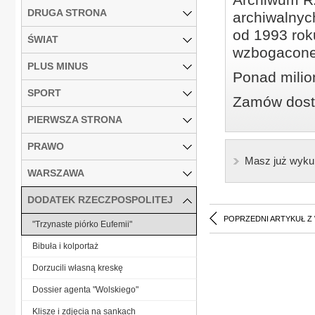
DRUGA STRONA
archiwalnyc
od 1993 roku
ŚWIAT
wzbogacone
PLUS MINUS
Ponad milio
SPORT
Zamów dostę
PIERWSZA STRONA
PRAWO
Masz już wyku
WARSZAWA
DODATEK RZECZPOSPOLITEJ
POPRZEDNI ARTYKUŁ Z
"Trzynaste piórko Eufemii"
Bibuła i kolportaż
Dorzucili własną kreskę
Dossier agenta "Wolskiego"
Klisze i zdjęcia na sankach