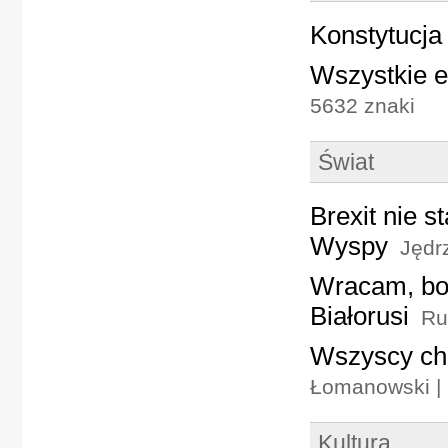
Konstytucja
Wszystkie e
5632 znaki
Świat
Brexit nie s
Wyspy
Jędrz
Wracam, bo
Białorusi
Ru
Wszyscy cha
Łomanowski | 
Kultura