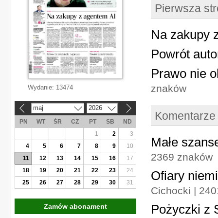
Pierwsza st
Na zakupy 
Powrót auto
Prawo nie o
znaków
Wydanie:
13474
maj
2026
«
»
Komentarze
PN
WT
ŚR
CZ
PT
SB
ND
1
2
3
Małe szanse
4
5
6
7
8
9
10
2369 znaków
11
12
13
14
15
16
17
18
19
20
21
22
23
24
Ofiary nie
25
26
27
28
29
30
31
Cichocki | 240
Pożyczki z 
Zamów abonament