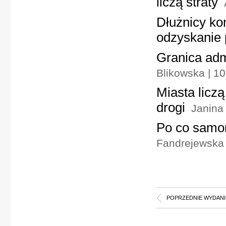
liczą straty
Dłużnicy k
odzyskanie 
Granica admi
Blikowska | 1
Miasta licz
drogi
Janina
Po co samor
Fandrejewska
POPRZEDNIE WYDANI