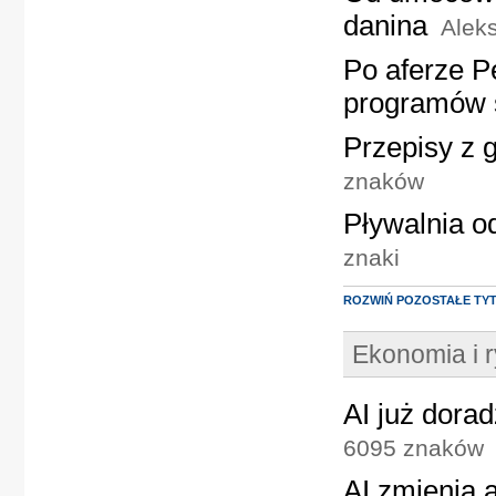
danina
Aleks
Po aferze P
programów 
Przepisy z 
znaków
Pływalnia o
znaki
ROZWIŃ POZOSTAŁE TY
Ekonomia i 
AI już dora
6095 znaków
AI zmienia a