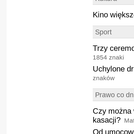
Kino większ
Sport
Trzy ceremo
1854 znaki
Uchylone drz
znaków
Prawo co dn
Czy można 
kasacji?
Mat
Od umocowan