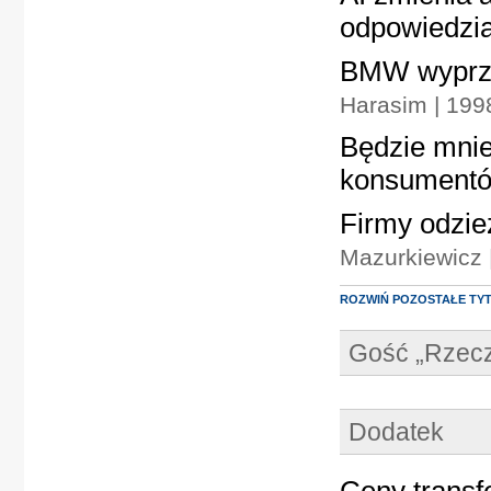
odpowiedzia
BMW wyprze
Harasim | 19
Będzie mnie
konsument
Firmy odzie
Mazurkiewicz 
ROZWIŃ POZOSTAŁE TY
Gość „Rzecz
Dodatek