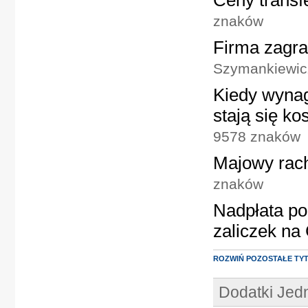
Ceny transf
znaków
Firma zagra
Szymankiewic
Kiedy wynag
stają się k
9578 znaków
Majowy rac
znaków
Nadpłata po
zaliczek na
ROZWIŃ POZOSTAŁE TY
Dodatki Je