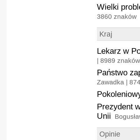
Wielki prob
3860 znaków
Kraj
Lekarz w Po
| 8989 znaków
Państwo zap
Zawadka | 87
Pokoleniow
Prezydent w
Unii
Bogusła
Opinie