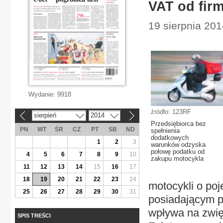
VAT od fir
19 sierpnia 201
Wydanie:
9918
źródło: 123RF
sierpień
2014
«
»
Przedsiębiorca bez
PN
WT
ŚR
CZ
PT
SB
ND
spełnienia
dodatkowych
1
2
3
warunków odzyska
połowę podatku od
4
5
6
7
8
9
10
zakupu motocykla
11
12
13
14
15
16
17
18
19
20
21
22
23
24
motocykli o po
25
26
27
28
29
30
31
posiadającym p
wpływa na zwię
SPIS TREŚCI