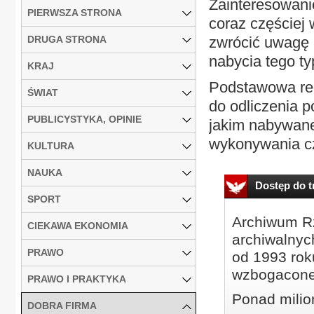
Zainteresowanie
PIERWSZA STRONA
coraz częściej 
DRUGA STRONA
zwrócić uwagę 
nabycia tego t
KRAJ
Podstawowa reg
ŚWIAT
do odliczenia p
PUBLICYSTYKA, OPINIE
jakim nabywane
wykonywania cz
KULTURA
NAUKA
Dostęp do tr
SPORT
Archiwum Rz
CIEKAWA EKONOMIA
archiwalnyc
PRAWO
od 1993 roku
wzbogacone
PRAWO I PRAKTYKA
Ponad milio
DOBRA FIRMA