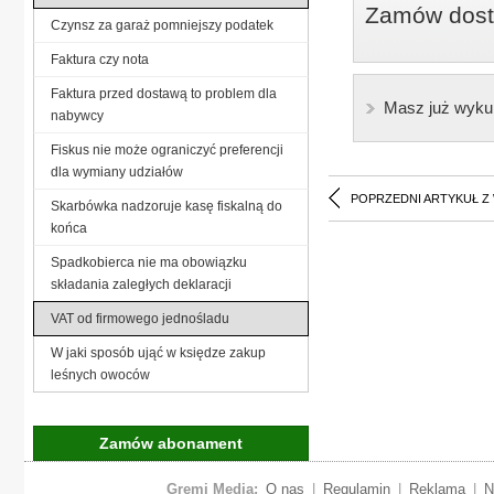
Zamów dostę
Czynsz za garaż pomniejszy podatek
Faktura czy nota
Faktura przed dostawą to problem dla
Masz już wyku
nabywcy
Fiskus nie może ograniczyć preferencji
dla wymiany udziałów
POPRZEDNI ARTYKUŁ Z
Skarbówka nadzoruje kasę fiskalną do
końca
Spadkobierca nie ma obowiązku
składania zaległych deklaracji
VAT od firmowego jednośladu
W jaki sposób ująć w księdze zakup
leśnych owoców
Zamów abonament
Gremi Media:
O nas
|
Regulamin
|
Reklama
|
N