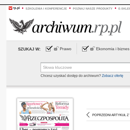
SZKOLENIA I KONFERENCJE
POZNAJ NASZE PRODUKTY
E-SKLE
Prawo
Ekonomia i biznes
SZUKAJ W:
Chcesz uzyskać dostęp do archiwum?
Zobacz ofertę
POPRZEDNI ARTYKUŁ Z