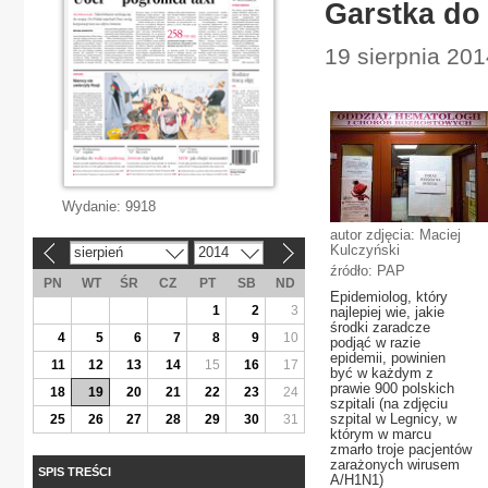
Garstka do 
19 sierpnia 201
Wydanie:
9918
autor zdjęcia: Maciej
Kulczyński
sierpień
2014
«
»
źródło: PAP
PN
WT
ŚR
CZ
PT
SB
ND
Epidemiolog, który
1
2
3
najlepiej wie, jakie
środki zaradcze
4
5
6
7
8
9
10
podjąć w razie
epidemii, powinien
11
12
13
14
15
16
17
być w każdym z
prawie 900 polskich
18
19
20
21
22
23
24
szpitali (na zdjęciu
szpital w Legnicy, w
25
26
27
28
29
30
31
którym w marcu
zmarło troje pacjentów
zarażonych wirusem
SPIS TREŚCI
A/H1N1)