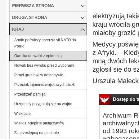
PIERWSZA STRONA
elektryzują tak
DRUGA STRONA
kraju wróciła gr
KRAJ
miałoby grozić 
Armia poćwiczy przerzut sił NATO do
Medycy poświę
Polski
z Afryki. – Kie
Garstka do walki z epidemią
mną dwóch leka
Nowak bez wyroku przed wyborami
zgłosił się do 
Piraci gruntowi w defensywie
Urszula Małecka
Przeciek tajemnic wojskowych służb
Przestrzeń pamięci
Dostęp do tr
Urzędnicy przygotują się na wojnę
W skrócie
Archiwum Rz
archiwalnyc
Wielkie odejście pielgrzymów
od 1993 roku
Za przestępcą na piechotę
wzbogacone