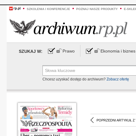
SZKOLENIA I KONFERENCJE
POZNAJ NASZE PRODUKTY
E-SKLE
Prawo
Ekonomia i biznes
SZUKAJ W:
Chcesz uzyskać dostęp do archiwum?
Zobacz ofertę
POPRZEDNI ARTYKUŁ Z