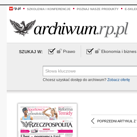
SZKOLENIA I KONFERENCJE
POZNAJ NASZE PRODUKTY
E-SKLE
Prawo
Ekonomia i biznes
SZUKAJ W:
Chcesz uzyskać dostęp do archiwum?
Zobacz ofertę
POPRZEDNI ARTYKUŁ Z