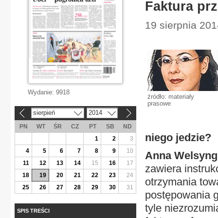
Faktura pr
19 sierpnia 201
Wydanie:
9918
źródło: materiały
prasowe
sierpień
2014
«
»
PN
WT
ŚR
CZ
PT
SB
ND
niego jedzie?
1
2
3
4
5
6
7
8
9
10
Anna Welsyng
11
12
13
14
15
16
17
zawiera instruk
18
19
20
21
22
23
24
otrzymania towa
25
26
27
28
29
30
31
postępowania g
tyle niezrozum
SPIS TREŚCI