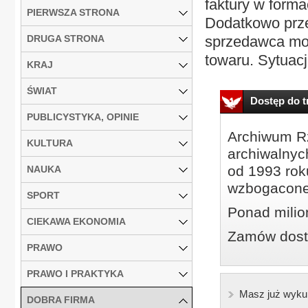
faktury w forma
PIERWSZA STRONA
Dodatkowo prze
DRUGA STRONA
sprzedawca moż
towaru. Sytuacj
KRAJ
ŚWIAT
Dostęp do tr
PUBLICYSTYKA, OPINIE
Archiwum Rz
KULTURA
archiwalnyc
od 1993 roku
NAUKA
wzbogacone
SPORT
Ponad milio
CIEKAWA EKONOMIA
Zamów dostę
PRAWO
PRAWO I PRAKTYKA
Masz już wyku
DOBRA FIRMA