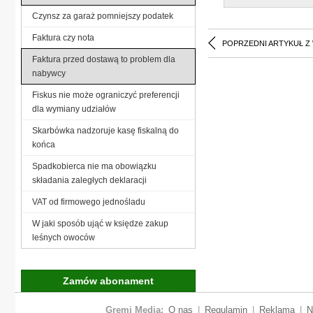
Czynsz za garaż pomniejszy podatek
Faktura czy nota
POPRZEDNI ARTYKUŁ Z
Faktura przed dostawą to problem dla
nabywcy
Fiskus nie może ograniczyć preferencji
dla wymiany udziałów
Skarbówka nadzoruje kasę fiskalną do
końca
Spadkobierca nie ma obowiązku
składania zaległych deklaracji
VAT od firmowego jednośladu
W jaki sposób ująć w księdze zakup
leśnych owoców
Zamów abonament
Gremi Media:
O nas
|
Regulamin
|
Reklama
|
N