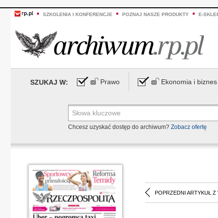
SZKOLENIA I KONFERENCJE
POZNAJ NASZE PRODUKTY
E-SKLE
Prawo
Ekonomia i biznes
SZUKAJ W:
Chcesz uzyskać dostęp do archiwum?
Zobacz ofertę
POPRZEDNI ARTYKUŁ Z