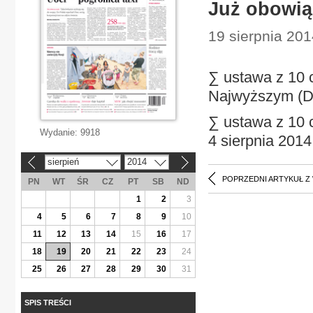
Już obowiąz
19 sierpnia 201
∑ ustawa z 10 
Najwyższym (Dz
∑ ustawa z 10 
Wydanie:
9918
4 sierpnia 2014 
sierpień
2014
«
»
POPRZEDNI ARTYKUŁ Z
PN
WT
ŚR
CZ
PT
SB
ND
1
2
3
4
5
6
7
8
9
10
11
12
13
14
15
16
17
18
19
20
21
22
23
24
25
26
27
28
29
30
31
SPIS TREŚCI