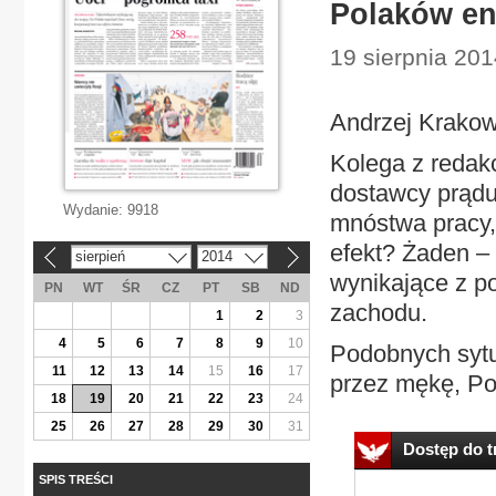
Polaków en
19 sierpnia 201
Andrzej Krakow
Kolega z redakc
dostawcy prądu
Wydanie:
9918
mnóstwa pracy, 
efekt? Żaden –
sierpień
2014
«
»
wynikające z p
PN
WT
ŚR
CZ
PT
SB
ND
zachodu.
1
2
3
4
5
6
7
8
9
10
Podobnych sytua
11
12
13
14
15
16
17
przez mękę, Pol
18
19
20
21
22
23
24
25
26
27
28
29
30
31
Dostęp do tr
SPIS TREŚCI