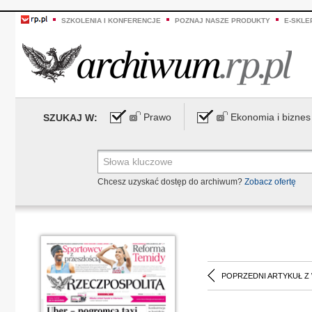
SZKOLENIA I KONFERENCJE
POZNAJ NASZE PRODUKTY
E-SKLE
Prawo
Ekonomia i biznes
SZUKAJ W:
Chcesz uzyskać dostęp do archiwum?
Zobacz ofertę
POPRZEDNI ARTYKUŁ Z