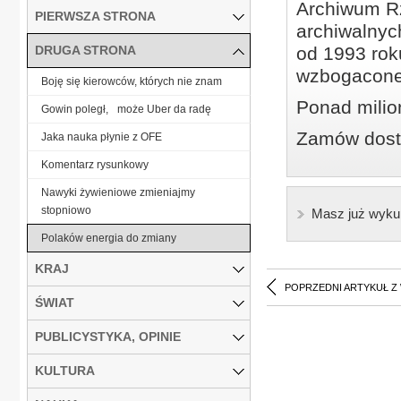
Archiwum Rz
PIERWSZA STRONA
archiwalnyc
DRUGA STRONA
od 1993 roku
wzbogacone
Boję się kierowców, których nie znam
Ponad milio
Gowin poległ, może Uber da radę
Zamów dostę
Jaka nauka płynie z OFE
Komentarz rysunkowy
Nawyki żywieniowe zmieniajmy
stopniowo
Masz już wyku
Polaków energia do zmiany
KRAJ
POPRZEDNI ARTYKUŁ Z
ŚWIAT
PUBLICYSTYKA, OPINIE
KULTURA