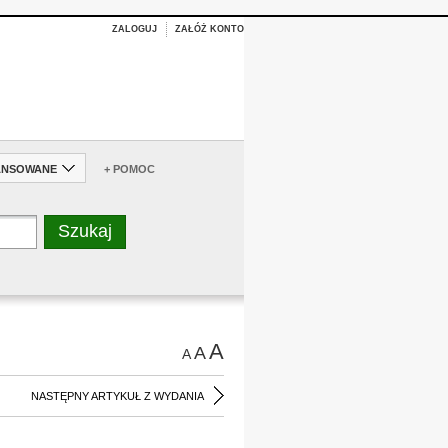
ZALOGUJ
ZAŁÓŻ KONTO
ANSOWANE
+ POMOC
A
A
A
NASTĘPNY ARTYKUŁ Z WYDANIA