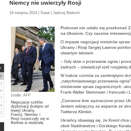
Niemcy nie uwierzyły Rosji
19 sierpnia 2014 | Świat | Jędrzej Bielecki
Putinowi nie udało się przekonać 
na Ukrainie. Czy zacznie interwenc
O impasie negocjacji ministrów spraw 
Ukrainy i Rosji Sergiej Ławrow poinfo
otwartym tekstem.
– Gdy idzie o przerwanie ognia i proc
żadnych – oświadczył szef rosyjskiej d
W trakcie rozmów za zamkniętymi dr
D
„natychmiastowego przerwania ognia". 
3
ministrowie spraw zagranicznych: ukra
10
Frank-Walter Steinmeier i francuski i 
źródło: AFP
17
„Czerwone linie wyznaczone przez Ukr
Negocjacje szefów
24
Jestem wdzięczny za wsparcie ze stron
dyplomacji (kolejno od
lewej) Ukrainy,
Twitterze Klimkin.
31
Francji, Niemiec i
Rosji rozpoczęły się w
Ukraińcy obawiają się, że Kreml chce 
Berlinie w niedzielę
obok Naddniestrza i Górskiego Karaba