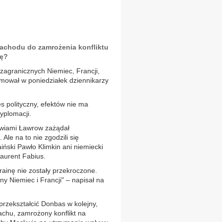
Zachodu do zamrożenia konfliktu
ję?
zagranicznych Niemiec, Francji,
rmował w poniedziałek dziennikarzy
es polityczny, efektów nie ma
yplomacji.
zwiami Ławrow zażądał
Ale na to nie zgodzili się
iński Pawło Klimkin ani niemiecki
Laurent Fabius.
ainę nie zostały przekroczone.
y Niemiec i Francji" – napisał na
przekształcić Donbas w kolejny,
chu, zamrożony konflikt na