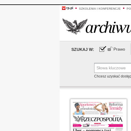
SZKOLENIA I KONFERENCJE
PO
Prawo
SZUKAJ W:
Chcesz uzyskać dostę