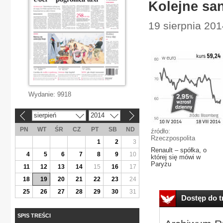
Kolejne san
19 sierpnia 20
Wydanie:
9918
sierpień
2014
«
»
PN
WT
ŚR
CZ
PT
SB
ND
źródło:
Rzeczpospolita
1
2
3
Renault – spółka, o
4
5
6
7
8
9
10
której się mówi w
Paryżu
11
12
13
14
15
16
17
18
19
20
21
22
23
24
25
26
27
28
29
30
31
Dostęp do tr
SPIS TREŚCI