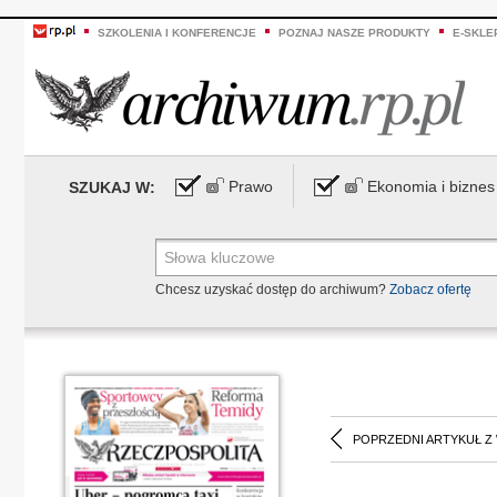
SZKOLENIA I KONFERENCJE
POZNAJ NASZE PRODUKTY
E-SKLE
Prawo
Ekonomia i biznes
SZUKAJ W:
Chcesz uzyskać dostęp do archiwum?
Zobacz ofertę
POPRZEDNI ARTYKUŁ Z