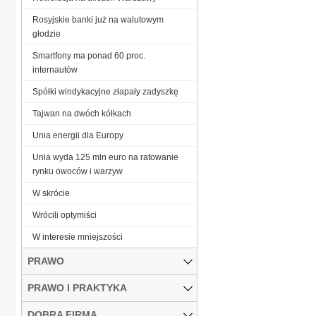
Rosyjskie banki już na walutowym
głodzie
Smartfony ma ponad 60 proc.
internautów
Spółki windykacyjne złapały zadyszkę
Tajwan na dwóch kółkach
Unia energii dla Europy
Unia wyda 125 mln euro na ratowanie
rynku owoców i warzyw
W skrócie
Wrócili optymiści
W interesie mniejszości
PRAWO
PRAWO I PRAKTYKA
DOBRA FIRMA