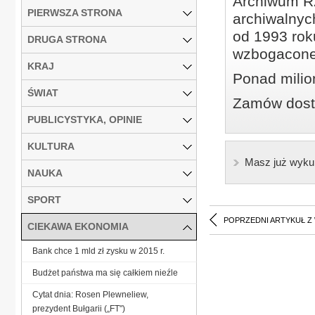
Archiwum Rz
PIERWSZA STRONA
archiwalnyc
od 1993 roku
DRUGA STRONA
wzbogacone
KRAJ
Ponad milio
ŚWIAT
Zamów dostę
PUBLICYSTYKA, OPINIE
KULTURA
Masz już wyku
NAUKA
SPORT
POPRZEDNI ARTYKUŁ Z
CIEKAWA EKONOMIA
Bank chce 1 mld zł zysku w 2015 r.
Budżet państwa ma się całkiem nieźle
Cytat dnia: Rosen Plewneliew,
prezydent Bułgarii („FT")