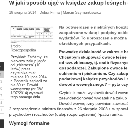
W jaki sposób ująć w księdze zakup leśnyc
19 sierpnia 2014 | Dobra Firma | Marcin Szymankiewicz
Na potwierdzenie niektórych kosz
zaopatrzone w datę i podpisy osób
wydatków. To uproszczenie można 
określonych przypadkach.
źródło:
Rzeczpospolita
Prowadzę działalność w zakresie h
Przykład: Załóżmy, że
Chciałbym skupować owoce leśne (n
pierwszy zakup jagód
od tzw. zbieraczy, tj. osób fizycz
od „zbieracza” (10
gospodarczej. Zakupione owoce l
litrów) przez
czytelnika miał
cukierniom i piekarniom. Czy zak
D
miejsce 10 lipca 2014
podatkowej księdze przychodów i
r. Podatnik zapłacił za
3
dowodu wewnętrznego? – pyta czyt
nie 80 zł. Dowód
10
wewnętrzny (nr DW
Czytelnik może wystawić dowód wewnę
1/07/2014) wystawił
17
tego samego dnia.
zaewidencjonować wydatek na zakup 
24
Dowód wewnętrzny powinien zawierać 
2 rozporządzenia ministra finansów z 26 sierpnia 2003 r. w spra
31
przychodów i rozchodów (dalej: rozporządzenie) >patrz ramka.
Wymogi formalne