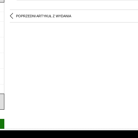
POPRZEDNI ARTYKUŁ Z WYDANIA
as
|
Regulamin
|
Reklama
|
Napisz do nas
|
Kontakt
|
Pliki cookies
|
Dek