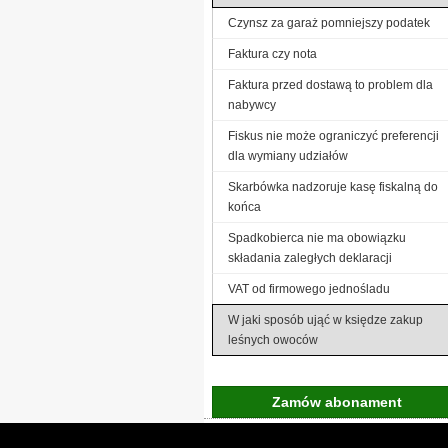
Czynsz za garaż pomniejszy podatek
Faktura czy nota
Faktura przed dostawą to problem dla
nabywcy
Fiskus nie może ograniczyć preferencji
dla wymiany udziałów
Skarbówka nadzoruje kasę fiskalną do
końca
Spadkobierca nie ma obowiązku
składania zaległych deklaracji
VAT od firmowego jednośladu
W jaki sposób ująć w księdze zakup
leśnych owoców
Zamów abonament
Gremi Media:
O n