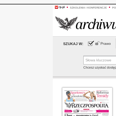
SZKOLENIA I KONFERENCJE
PO
Prawo
SZUKAJ W:
Chcesz uzyskać dostę