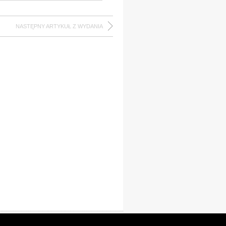
NASTĘPNY ARTYKUŁ Z WYDANIA
laracja dostępności