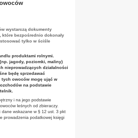
h owoców
tów wystarczą dokumenty
, które bezpośrednio dokonały
stosować tylko w ściśle
andlu produktami rolnymi.
p. jagody, poziomki, maliny)
nych nieprowadzących działalności
eśne będę sprzedawać
up tych owoców mogę ująć w
 rozchodów na podstawie
elnik.
trzny i na jego podstawie
owoców leśnych od zbieraczy.
dane wskazane w § 12 ust. 3 pkt
wie prowadzenia podatkowej księgi