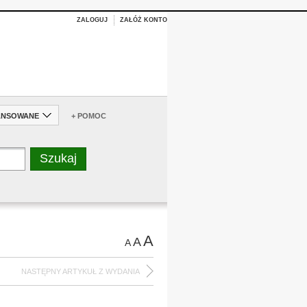
ZALOGUJ
ZAŁÓŻ KONTO
ANSOWANE
+ POMOC
A
A
A
NASTĘPNY ARTYKUŁ Z WYDANIA